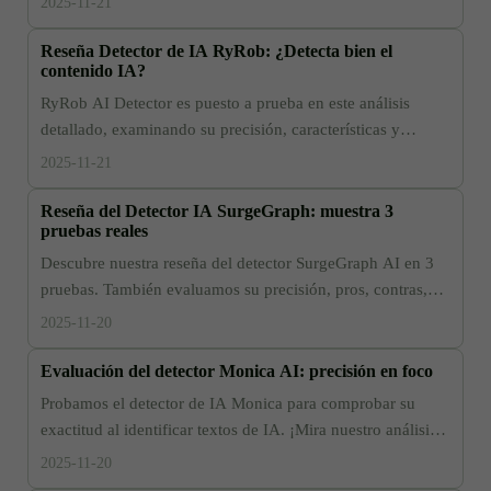
2025-11-21
Reseña Detector de IA RyRob: ¿Detecta bien el
contenido IA?
RyRob AI Detector es puesto a prueba en este análisis
detallado, examinando su precisión, características y
limitaciones. ¡Descubra cómo funciona!
2025-11-21
Reseña del Detector IA SurgeGraph: muestra 3
pruebas reales
Descubre nuestra reseña del detector SurgeGraph AI en 3
pruebas. También evaluamos su precisión, pros, contras,
precio y alternativas.
2025-11-20
Evaluación del detector Monica AI: precisión en foco
Probamos el detector de IA Monica para comprobar su
exactitud al identificar textos de IA. ¡Mira nuestro análisis,
resultados e ideas!
2025-11-20