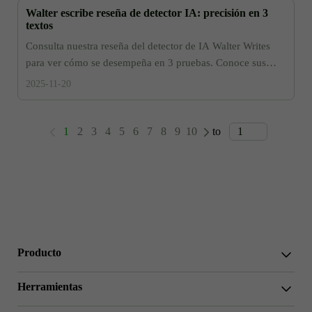
Walter escribe reseña de detector IA: precisión en 3
textos
Consulta nuestra reseña del detector de IA Walter Writes
para ver cómo se desempeña en 3 pruebas. Conoce sus
fortalezas, debilidades, precios y alternativas.
2025-11-20
1
2
3
4
5
6
7
8
9
10
to
Producto
WriterGPT
Herramientas
Humanizador
Chat IA