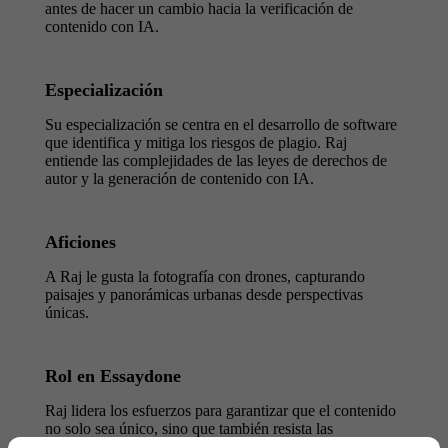
antes de hacer un cambio hacia la verificación de
contenido con IA.
Especialización
Su especialización se centra en el desarrollo de software
que identifica y mitiga los riesgos de plagio. Raj
entiende las complejidades de las leyes de derechos de
autor y la generación de contenido con IA.
Aficiones
A Raj le gusta la fotografía con drones, capturando
paisajes y panorámicas urbanas desde perspectivas
únicas.
Rol en Essaydone
Raj lidera los esfuerzos para garantizar que el contenido
no solo sea único, sino que también resista las
herramientas de detección de IA más rigurosas,