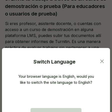
demostración o prueba (Para educadores
o usuarios de prueba)
Si eres profesor, asistente docente, o cuentas con
acceso a un curso de demostración en alguna
plataforma LMS, puedes subir tus documentos allí
para obtener informes de Turnitin. Es una manera
práctica de evaluar trabajos sin pertenecer a una
clase real.
Switch Language
4. Solicita acceso a alguien conocido
Your browser language is English, would you
¿Conoces a un tutor, instructor o amigo que tenga
like to switch the site language to English?
acceso a Turnitin? Es posible que esté dispuesto a
procesar tu documento de forma privada. Solo
asegúrate de recordarle
no
enviarlo como tarea real,
ya que de lo contrario podría almacenarse de forma
permanente.