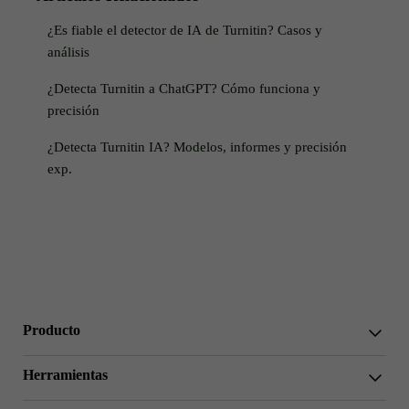
¿Es fiable el detector de IA de Turnitin? Casos y
análisis
¿Detecta Turnitin a ChatGPT? Cómo funciona y
precisión
¿Detecta Turnitin IA? Modelos, informes y precisión
exp.
Producto
WriterGPT
Herramientas
Humanizador
Chat IA
Acortador de Ensayos