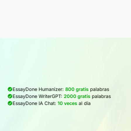
EssayDone Humanizer:
800 gratis
palabras
EssayDone WriterGPT:
2000 gratis
palabras
EssayDone IA Chat:
10 veces
al día