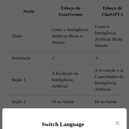
Esboço do
Esboço do
Seção
EssayGenius
ChatGPT-5
Como a
Como a Inteligência
Inteligência
Título
Artificial Muda o
Artificial Muda o
Mundo
Mundo
Introdução
✓
✓
A Evolução e as
A Evolução da
Capacidades da
Seção
1
Inteligência
Inteligência
Artificial
Artificial
Seção
2
IA na Saúde
IA na Saúde
IA em Negócios e
Seção
3
IA na Educação
Economia
Switch Language