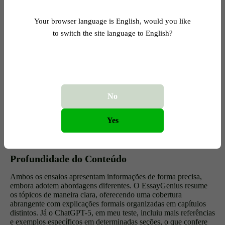
Seção
4
IA em Finanças
IA na Educação
Your browser language is English, would you like
IA em Transporte 
to switch the site language to English?
Seção
5
IA nas Artes
Desenvolvimento
Urbano
Considerações e
Implicações Éticas
Seção
6
Desafios Éticos
e Sociais
No
Seção
7
O Futuro da IA
—
Yes
Conclusão
✓
✓
Profundidade do Conteúdo
Ambos os ensaios apresentam informações de forma precisa,
embora adotem abordagens diferentes. O EssayGenius resume
os tópicos de maneira clara, oferecendo uma cobertura
abrangente com explicações formais organizadas em capítulos
distintos. Já o ChatGPT-5, em meu teste, incluiu mais referências
e exemplos específicos em determinadas seções, o que confere