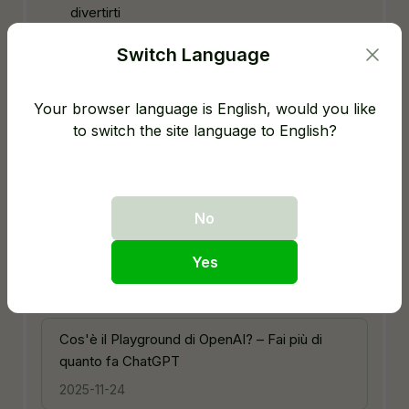
divertirti
Switch Language
130+ Esempi ChatGPT: migliora lavoro &
progetti velocemente
Your browser language is English, would you like
to switch the site language to English?
Ultimi Articoli
No
Resta aggiornato con i nostri articoli e guide
Yes
sempre attuali.
Cos'è il Playground di OpenAI? – Fai più di
quanto fa ChatGPT
2025-11-24