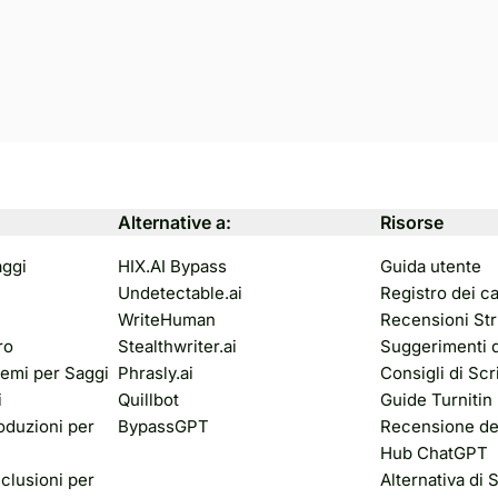
Alternative a:
Risorse
aggi
HIX.AI Bypass
Guida utente
Undetectable.ai
Registro dei c
WriteHuman
Recensioni Str
ro
Stealthwriter.ai
Suggerimenti 
emi per Saggi
Phrasly.ai
Consigli di Sc
i
Quillbot
Guide Turnitin
oduzioni per
BypassGPT
Recensione del
Hub ChatGPT
clusioni per
Alternativa di S