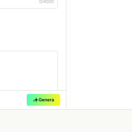
0/4000
Genera
0/5000
 di voce