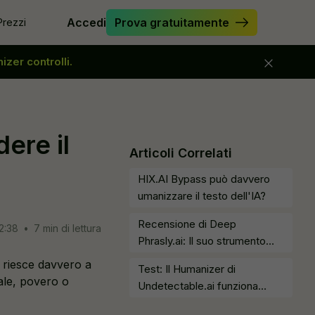
Prezzi
Accedi
Prova gratuitamente
izer controlli.
zare il saggio
Verifica Saggio
re Originality.ai
Miglioratore di Saggi
vere il testo
Creatore di Hook per Saggi
ere il
tore di frasi
Strumento di Parafrasi
Articoli Correlati
ore stealth
Semplifica
HIX.AI Bypass può davvero
ere l’AI dal mio testo
umanizzare il testo dell'IA?
Recensione di Deep
2:38
•
7 min di lettura
Phrasly.ai: Il suo strumento
funziona?
 riesce davvero a
Test: Il Humanizer di
ale, povero o
Undetectable.ai funziona
davvero?