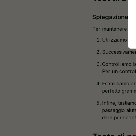
Spiegazione de
Per mantenere la p
Utilizziamo Ch
Successivamen
Controlliamo l
Per un control
Esaminiamo anc
perfetta gramm
Infine, testia
passaggio aiuta
dare per scont