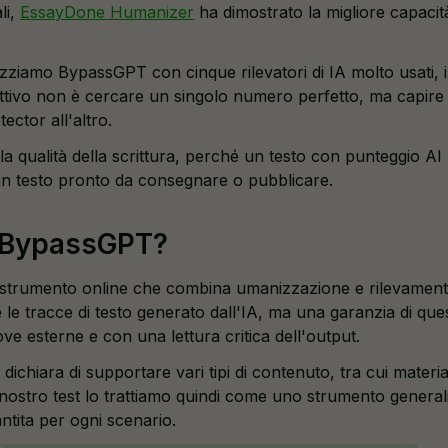
li,
EssayDone Humanizer
ha dimostrato la migliore capacità 
izziamo BypassGPT con cinque rilevatori di IA molto usati, 
biettivo non è cercare un singolo numero perfetto, ma capire q
ctor all'altro.
a qualità della scrittura, perché un testo con punteggio AI
n testo pronto da consegnare o pubblicare.
 BypassGPT?
trumento online che combina umanizzazione e rilevament
le tracce di testo generato dall'IA, ma una garanzia di que
ve esterne e con una lettura critica dell'output.
ichiara di supportare vari tipi di contenuto, tra cui material
l nostro test lo trattiamo quindi come uno strumento genera
ntita per ogni scenario.