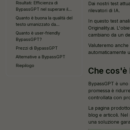
Risultati: Efficienza di
Dai nostri test attua
BypassGPT nel superare il
rilevatori di IA.
rilevamento dell'IA
Quanto è buona la qualità del
In questo test anal
testo umanizzato da
Originality.ai. L'o
BypassGPT?
Quanto è user-friendly
cambiano da un dete
BypassGPT?
Valuteremo anche l
Prezzi di BypassGPT
automaticamente u
Alternative a BypassGPT
Riepilogo
Che cos'è
BypassGPT è uno s
promessa è ridurre 
controllata con pro
La pagina prodotto d
blog e articoli. Ne
una soluzione gara