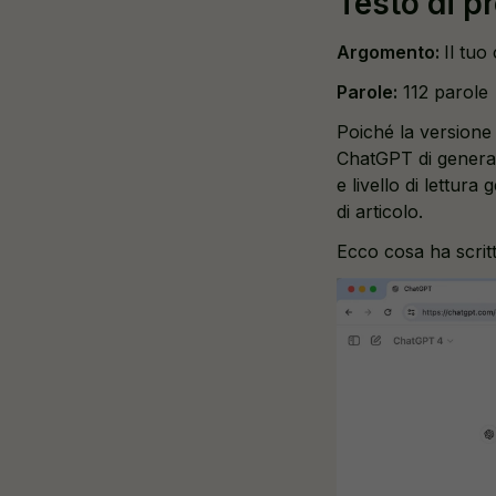
Testo di p
Argomento:
Il tuo
Parole:
112 parole
Poiché la versione
ChatGPT di generar
e livello di lettur
di articolo.
Ecco cosa ha scrit