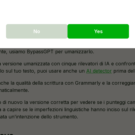
lla metodologia
rova chiara, abbiamo seguito questo processo:
No
Yes
atGPT per creare un testo generato al 100% dall'IA.
te, usiamo BypassGPT per umanizzarlo.
a versione umanizzata con cinque rilevatori di IA e confront
lo sul tuo testo, puoi usare anche un
AI detector
prima dell
he la qualità della scrittura con Grammarly e la correggi
aticalmente.
mo di nuovo la versione corretta per vedere se i punteggi c
 a capire se le imperfezioni linguistiche hanno inciso sul r
ata un'intenzione dello strumento.