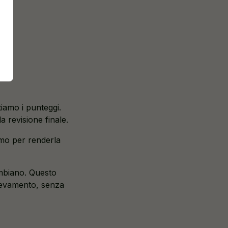
iamo i punteggi.
a revisione finale.
amo per renderla
ambiano. Questo
ilevamento, senza