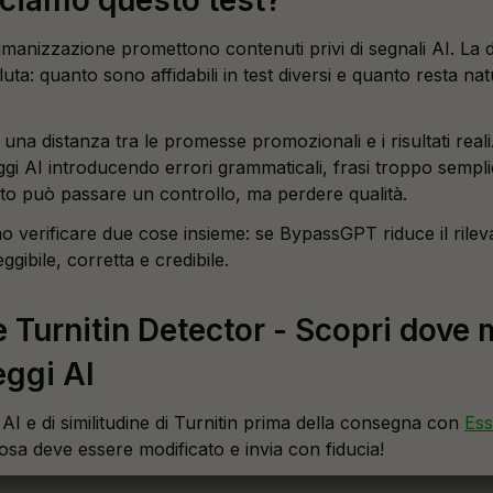
 umanizzazione promettono contenuti privi di segnali AI. La
ta: quanto sono affidabili in test diversi e quanto resta natu
 una distanza tra le promesse promozionali e i risultati reali
i AI introducendo errori grammaticali, frasi troppo semplici
esto può passare un controllo, ma perdere qualità.
o verificare due cose insieme: se BypassGPT riduce il rilev
eggibile, corretta e credibile.
Turnitin Detector - Scopri dove 
eggi AI
 AI e di similitudine di Turnitin prima della consegna con
Ess
cosa deve essere modificato e invia con fiducia!