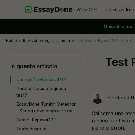
WriterGPT
Umanizzatore
Unisciti al se
Umanizzatore
Generatore di Argomenti
Umanizzatore AI gratuito
Generatore di Abstract
Home
Revisione degli strumenti
Test Reale: BypassGPT Può Elud
Parafrasatore AI
Generatore di Introduzioni per Sagg
Test 
Rimozione AI dal testo
Generatore di Conclusioni per Sagg
In questo articolo
Riformulatore AI
Generatore di Tesi
Che cos'è BypassGPT?
Riscrittore AI
Perché facciamo questo
test?
Scritto da
D
EssayDone Turnitin Detector
- Scopri dove migliorare con i
Chi cerca una rec
punteggi AI
Test di BypassGPT
rendere un testo m
pieno di errori.
Testo di prova