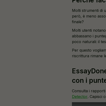
Molti strumenti di
però, è meno assolu
finale?
Molti utenti notano
abbassano i puntegg
poco naturali: il t
Per questo vogliam
riscrittura rimane l
EssayDone 
con i punt
Consulta i rapporti
Detector
. Capisci 