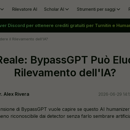
Rilevatore AI
Scholar AI
Strumenti per saggi
Scholar AI
rver Discord per ottenere crediti gratuiti per Turnitin e Human
Evitare il rilevamento AI
Ricerca Sinonimi
Umaniz
Generatore di citazioni Al
Aggirare GPT
Generatore di Schemi per Saggi
Supera
ere il Rilevamento dell'IA?
Impostazioni
i
Strumento di bypass
Booster di Lunghezza Saggi
Riscri
Reale: BypassGPT Può Elud
i
Riscrittore di saggi
Accorciatore di Saggi
Riscrit
Rimuovere l’AI
Generatore di Titoli per Ricerche
Scritt
Rilevamento dell'IA?
Umanizzare AI (gratuito)
Rimuov
r. Alex Rivera
2026-06-29 14:1
ensione di BypassGPT vuole capire se questo AI humanizer
eno riconoscibile dai detector senza farlo sembrare artifici