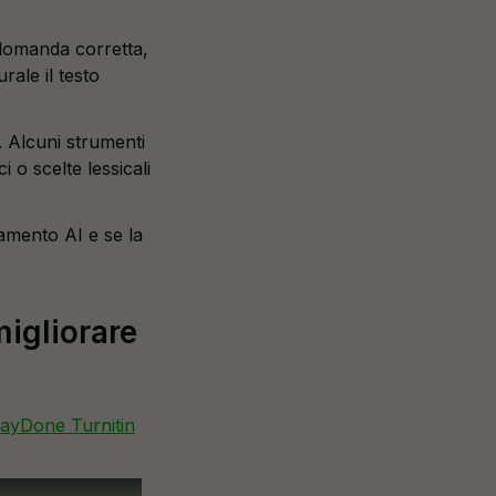
 domanda corretta,
rale il testo
. Alcuni strumenti
 o scelte lessicali
amento AI e se la
migliorare
ayDone Turnitin