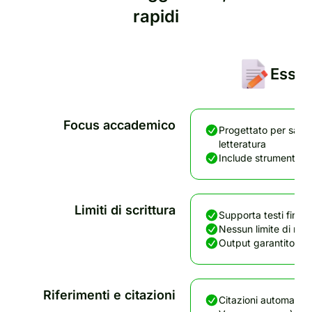
rapidi
Essa
Focus accademico
Progettato per saggi,
letteratura
Include strumenti di
Limiti di scrittura
Supporta testi fino 
Nessun limite di mes
Output garantito se
Riferimenti e citazioni
Citazioni automatic