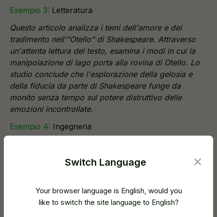
Esempio 3:
Letteratura
Questo articolo analizza i temi dell'amore e del
tradimento nell'"Otello" di Shakespeare. Attraverso
un'attenta lettura del testo, esamina i modi in cui la
manipolazione di Iago porta alla rovina di Otello. Lo
studio conclude che l'esplorazione della gelosia e
della fiducia da parte di Shakespeare funge da
monito senza tempo sul potere distruttivo delle
emozioni incontrollate.
Esempio 4:
Ingegneria
Questo articolo presenta un nuovo metodo per
migliorare l'efficienza dei pannelli solari. Abbiamo
Switch Language
sviluppato un prototipo che è stato testato in varie
condizioni ambientali. I risultati mostrano che il nuovo
design aumenta i tassi di conversione dell'energia del
Your browser language is English, would you
15%, rendendolo un promettente progresso nella
like to switch the site language to English?
tecnologia delle energie rinnovabili. La ricerca futura