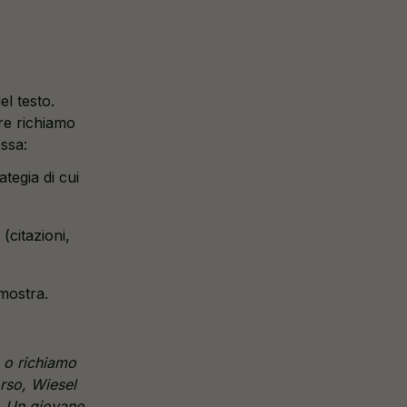
el testo.
re richiamo
essa:
tegia di cui
(citazioni,
imostra.
, o richiamo
orso, Wiesel
a. Un giovane