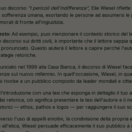
suo discorso
"I pericoli dell'indifferenza"
, Elie Wiesel riflet
la sofferenza umana, esortando le persone ad assumersi le 
orali di fronte all'ingiustizia.
testo:
Ad esempio, puoi menzionare il contesto storico del te
discorso sui diritti civili, è importante che il lettore sappi
pronunciato. Questo aiuterà il lettore a capire perché l'aut
ategie retoriche.
nciato nel 1999 alla Casa Bianca, il discorso di Wiesel fac
renze sul nuovo millennio. In quell'occasione, Wiesel, in qu
si rivolse a un pubblico composto da leader mondiali e citta
l'introduzione con una tesi che esponga in dettaglio il tuo
si retorica, ciò significa presentare la tesi dell'autore e il mo
retorici — ethos, pathos e logos — per raggiungere il suo s
verso l'uso di appelli emotivi, la condivisione della propria
 all'etica, Wiesel persuade efficacemente il suo pubblico a 