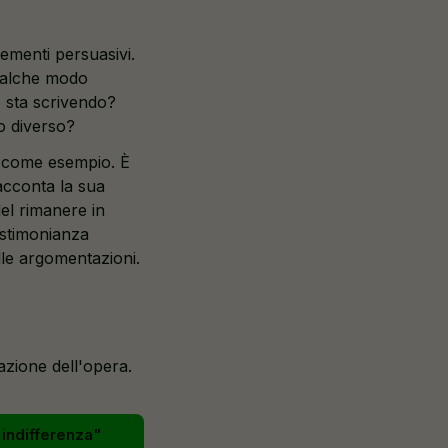
lementi persuasivi.
qualche modo
é sta scrivendo?
o diverso?
”
come esempio. È
acconta la sua
del rimanere in
testimonianza
elle argomentazioni.
azione dell'opera.
'indifferenza"