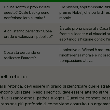
Chi ha scritto o pronunciato
Elie Wiesel, sopravvissuto all
questo? Quale background
premio Nobel, che parla di res
conferisce loro autorità?
morale.
È stato pronunciato alla Casa 
A chi stanno parlando? Cosa
fronte ai leader e ai cittadini s
crede o valorizza il pubblico?
esortando all'azione contro l'in
L'obiettivo di Wiesel è metter
Cosa sta cercando di
l'indifferenza morale e incorag
realizzare l'autore?
compassione attiva.
elli retorici
isi retorica, devi essere in grado di identificare quelle stra
ono utilizzate. Nello specifico, devi essere attento ai tre pr
ori utilizzano: ethos, pathos e logos. Questi tre concetti pos
rensione più profonda di come viene costruito un argomen