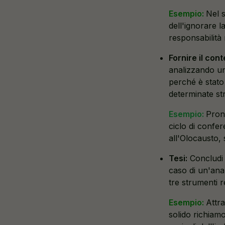
Esempio:
Nel 
dell'ignorare 
responsabilità m
Fornire il con
analizzando un 
perché è stato 
determinate str
Esempio:
Pronu
ciclo di confe
all'Olocausto, 
Tesi:
Concludi 
caso di un'anali
tre strumenti 
Esempio:
Attra
solido richiamo