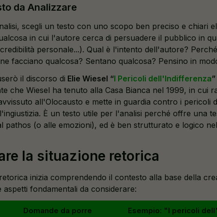
sto da Analizzare
'analisi, scegli un testo con uno scopo ben preciso e chiari e
ualcosa in cui l'autore cerca di persuadere il pubblico in 
credibilità personale...). Qual è l'intento dell'autore? Perch
one facciano qualcosa? Sentano qualcosa? Pensino in mod
serò il discorso di
Elie Wiesel “
I Pericoli dell'Indifferenza
te che Wiesel ha tenuto alla Casa Bianca nel 1999, in cui r
vvissuto all'Olocausto e mette in guardia contro i pericoli 
ll'ingiustizia. È un testo utile per l'analisi perché offre una 
 al pathos (o alle emozioni), ed è ben strutturato e logico n
are la situazione retorica
etorica inizia comprendendo il contesto alla base della cre
e aspetti fondamentali da considerare:
Domande da porre
Esempio: "I pericoli dell