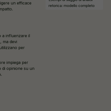
igere un efficace
retorica: modello completo
impatto.
 a influenzare il
e, ma devi
utilizzano per
tore impiega per
lo di opinione su un
o.
a