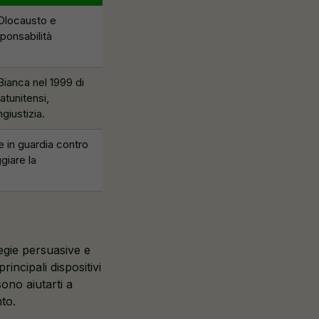
'Olocausto e
ponsabilità
Bianca nel 1999 di
tatunitensi,
giustizia.
e in guardia contro
giare la
tegie persuasive e
incipali dispositivi
sono aiutarti a
to.