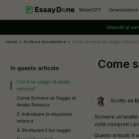
WriterGPT
Umanizzatore
Unisciti al se
Umanizzatore
Generatore di Argomenti
Umanizzatore AI gratuito
Generatore di Abstract
Home
Scrittura Accademica
Come scrivere un saggio retorico: 
Parafrasatore AI
Generatore di Introduzioni per Sagg
Come sc
Rimozione AI dal testo
Generatore di Conclusioni per Sagg
In questo articolo
Riformulatore AI
Generatore di Tesi
Cos'è un saggio di analisi
Riscrittore AI
retorica?
Come Scrivere un Saggio di
Scritto da
E
Analisi Retorica
2. Individuare la situazione
Scrivere un'analis
retorica
volta compresi i pr
4. Strutturare il tuo saggio
Questo articolo ti 