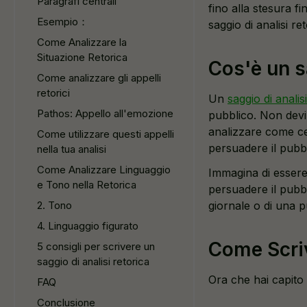
Paragrafi centrali
fino alla stesura 
Esempio：
saggio di analisi r
Come Analizzare la
Situazione Retorica
Cos'è un s
Come analizzare gli appelli
retorici
Un
saggio di analis
Pathos: Appello all'emozione
pubblico. Non devi 
analizzare come cer
Come utilizzare questi appelli
persuadere il pubbl
nella tua analisi
Come Analizzare Linguaggio
Immagina di essere 
e Tono nella Retorica
persuadere il pubbl
2. Tono
giornale o di una pu
4. Linguaggio figurato
Come Scriv
5 consigli per scrivere un
saggio di analisi retorica
Ora che hai capito 
FAQ
Conclusione