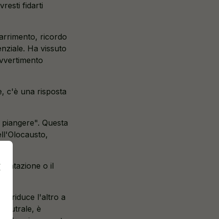
esti fidarti
marrimento, ricordo
nziale. Ha vissuto
avvertimento
, c'è una risposta
r piangere". Questa
ell'Olocausto,
omentazione o il
za riduce l'altro a
 neutrale, è