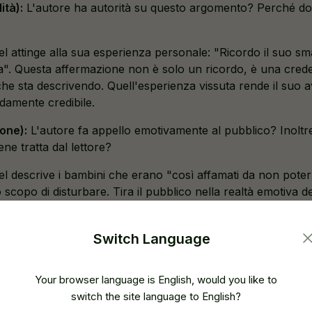
ità):
L'autore ha autorità su questo argomento? Perché dovr
l attinge alla sua esperienza personale: "Ricordo il suo s
a". Questa affermazione non è solo un ricordo, è una crede
che sta descrivendo. Quell'esperienza vissuta rende il suo 
amente credibile.
one):
L'autore fa appello emotivamente al pubblico? Inoltre
ne tratta dal lettore?
el descrive i bambini che erano "così affamati da non pote
scopo di disturbare. Tira il pubblico nella realtà emotiva d
zione impossibile.
):
Logos si riferisce alla logica applicata nelle prove. L'arg
Switch Language
 senso? Ci sono prove in qualsiasi forma?
Your browser language is English, would you like to
l non parla solo di sentimenti. Delinea schemi: "L'indifferen
switch the site language to English?
. Questa struttura logica spiega perché l'indifferenza non è