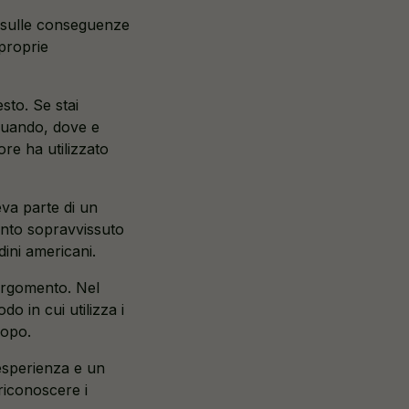
te sulle conseguenze
proprie
sto. Se stai
a quando, dove e
ore ha utilizzato
eva parte di un
anto sopravvissuto
dini americani.
 argomento. Nel
do in cui utilizza i
copo.
 esperienza e un
riconoscere i