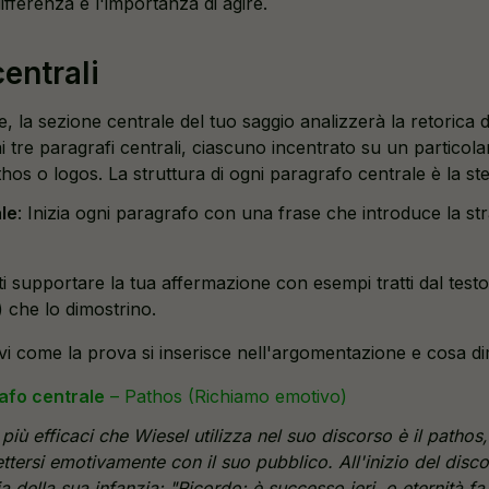
differenza e l'importanza di agire.
centrali
, la sezione centrale del tuo saggio analizzerà la retorica d
 tre paragrafi centrali, ciascuno incentrato su un particola
thos o logos. La struttura di ogni paragrafo centrale è la st
le
: Inizia ogni paragrafo con una frase che introduce la stra
i supportare la tua affermazione con esempi tratti dal testo 
) che lo dimostrino.
ivi come la prova si inserisce nell'argomentazione e cosa d
afo centrale
– Pathos (Richiamo emotivo)
 più efficaci che Wiesel utilizza nel suo discorso è il pathos
tersi emotivamente con il suo pubblico. All'inizio del disc
a della sua infanzia: "Ricordo: è successo ieri, o eternità f