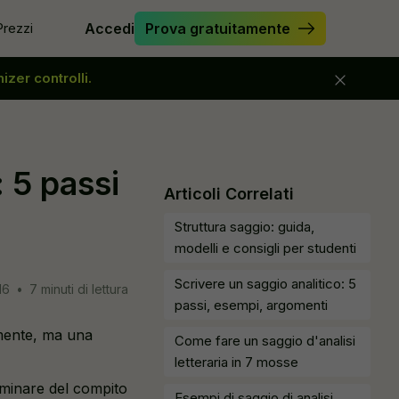
Prezzi
Accedi
Prova gratuitamente
izer controlli.
zare il saggio
Verifica Saggio
re Originality.ai
Miglioratore di Saggi
vere il testo
Creatore di Hook per Saggi
 5 passi
tore di frasi
Strumento di Parafrasi
Articoli Correlati
ore stealth
Semplifica
Struttura saggio: guida,
ere l’AI dal mio testo
modelli e consigli per studenti
Scrivere un saggio analitico: 5
16
•
7 minuti di lettura
passi, esempi, argomenti
lmente, ma una
Come fare un saggio d'analisi
letteraria in 7 mosse
liminare del compito
Esempi di saggio di analisi