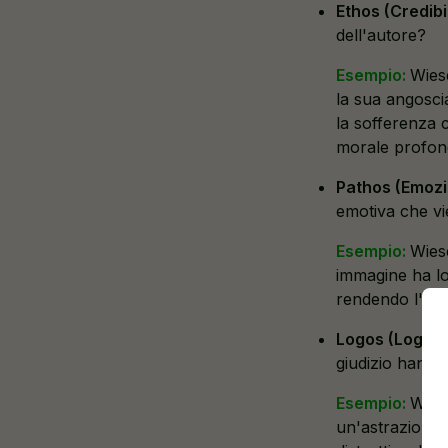
Ethos (Credibil
dell'autore?
Esempio:
Wiese
la sua angosci
la sofferenza 
morale profond
Pathos (Emozi
emotiva che vie
Esempio:
Wies
immagine ha lo 
rendendo l'ina
Logos (Logica
giudizio hanno
Esempio:
Wiese
un'astrazione"