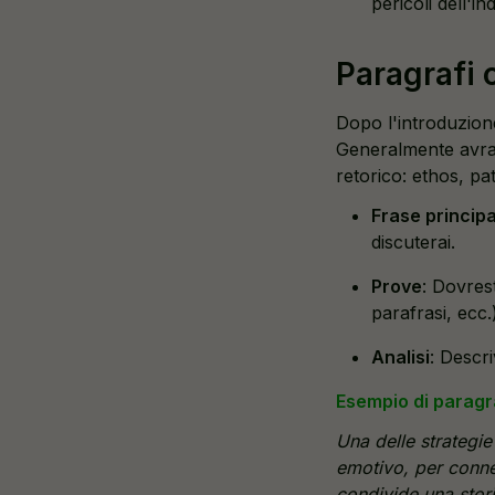
pericoli dell'in
Paragrafi 
Dopo l'introduzione
Generalmente avrai
retorico: ethos, pa
Frase principa
discuterai.
Prove
: Dovrest
parafrasi, ecc.
Analisi
: Descr
Esempio di paragr
Una delle strategie
emotivo, per connet
condivide una stori