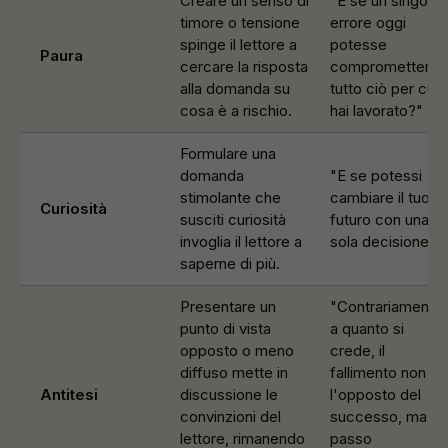
Creare un senso di
"E se un singolo
timore o tensione
errore oggi
spinge il lettore a
potesse
Paura
cercare la risposta
compromettere
alla domanda su
tutto ciò per cui
cosa è a rischio.
hai lavorato?"
Formulare una
domanda
"E se potessi
stimolante che
cambiare il tuo
Curiosità
susciti curiosità
futuro con una
invoglia il lettore a
sola decisione?"
saperne di più.
Presentare un
"Contrariamente
punto di vista
a quanto si
opposto o meno
crede, il
diffuso mette in
fallimento non è
Antitesi
discussione le
l'opposto del
convinzioni del
successo, ma un
lettore, rimanendo
passo