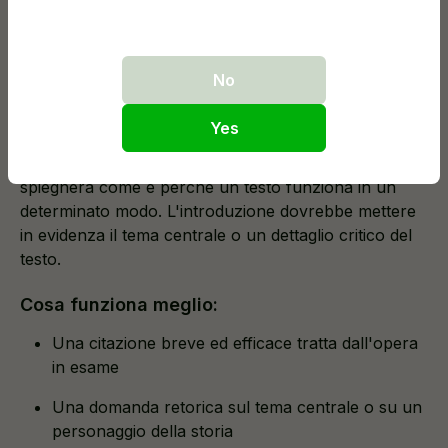
📚 2. Introduzione per il Saggio di Analisi
Letteraria
No
Obiettivo:
Una buona introduzione per un'analisi
Yes
letteraria guida il lettore verso il testo e dimostra che
hai qualcosa di originale da dire al riguardo. Il saggio
spiegherà come e perché un testo funziona in un
determinato modo. L'introduzione dovrebbe mettere
in evidenza il tema centrale o un dettaglio critico del
testo.
Cosa funziona meglio:
Una citazione breve ed efficace tratta dall'opera
in esame
Una domanda retorica sul tema centrale o su un
personaggio della storia