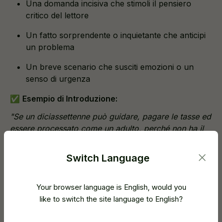
Una domanda incisiva che stimoli il pensiero
critico del lettore
Un fatto sorprendente o inquietante che anticipi
un problema
Un breve scenario che susciti emozioni o un
senso di urgenza
✅
Esempio di Introduzione:
"Se un diciassettenne può guidare, pagare le tasse ed
essere processato come un adulto, perché non ha il
diritto di voto?"
Switch Language
Perché funziona:
Presenta immediatamente un esempio concreto di
contraddizione ingiusta, seguito da una riflessione sul
Your browser language is English, would you
diritto di voto dei giovani. Incoraggia inoltre il lettore a
like to switch the site language to English?
intuire la tua posizione prima che tu la dichiari
apertamente.