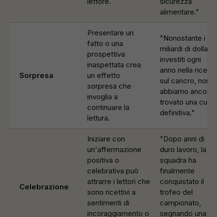
lettore.
sicurezza
alimentare."
Presentare un
"Nonostante i
fatto o una
miliardi di dollari
prospettiva
investiti ogni
inaspettata crea
anno nella ricerc
Sorpresa
un effetto
sul cancro, non
sorpresa che
abbiamo ancora
invoglia a
trovato una cura
continuare la
definitiva."
lettura.
Iniziare con
"Dopo anni di
un'affermazione
duro lavoro, la
positiva o
squadra ha
celebrativa può
finalmente
attrarre i lettori che
conquistato il
Celebrazione
sono ricettivi a
trofeo del
sentimenti di
campionato,
incoraggiamento o
segnando una