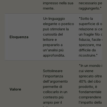
impresso nella sua
necessario per
mente.
raggiungerlo."
Un linguaggio
"Sotto la
elegante o poetico
superficie di ogni
può stimolare la
relazione si cela
curiosità del
un fragile filo di
Eloquenza
lettore e
fiducia, facile da
prepararlo a
spezzare, ma
un'analisi più
difficile da
approfondita.
ricostruire."
"In un mondo in
Sottolineare
cui viene
l'importanza
sprecato oltre il
dell'argomento
40% del cibo
permette di
prodotto, è
Valore
collocarlo in un
fondamentale
contesto più
comprendere
ampio per il
l'impatto della