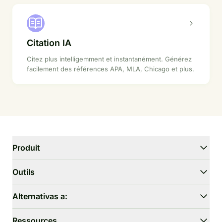
Citation IA
Citez plus intelligemment et instantanément. Générez
facilement des références APA, MLA, Chicago et plus.
Produit
WriterGPT
Outils
Humaniseur
Chat IA
Réducteur d'essai
Alternativas a:
Traduction IA
Simplifier
HIX.AI Bypass
Ressources