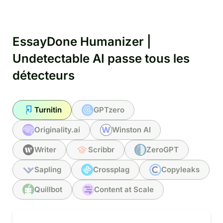
EssayDone Humanizer |
Undetectable AI passe tous les
détecteurs
Turnitin
GPTzero
Originality.ai
Winston AI
Writer
Scribbr
ZeroGPT
Sapling
Crossplag
Copyleaks
Quillbot
Content at Scale