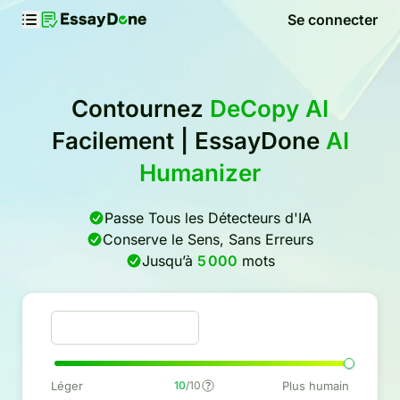
Se connecter
Contournez
DeCopy AI
Facilement | EssayDone
AI
Humanizer
Passe Tous les Détecteurs d'IA
Conserve le Sens, Sans Erreurs
Jusqu’à
5 000
mots
Léger
10
/10
Plus humain