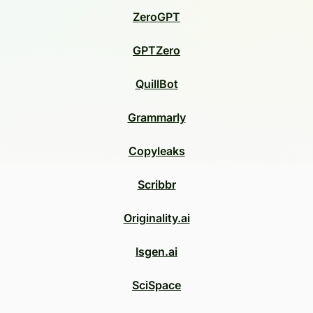
ZeroGPT
GPTZero
QuillBot
Grammarly
Copyleaks
Scribbr
Originality.ai
Isgen.ai
SciSpace