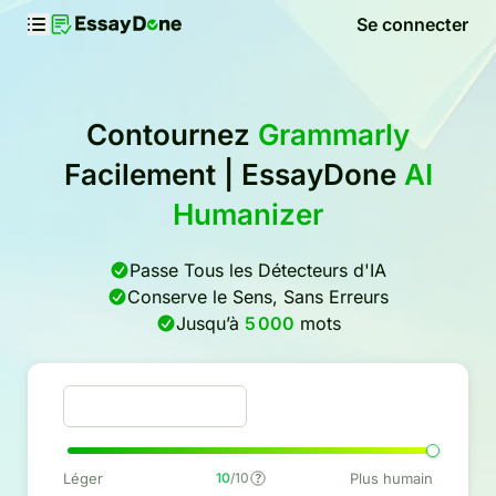
Se connecter
Contournez
Grammarly
Facilement | EssayDone
AI
Humanizer
Passe Tous les Détecteurs d'IA
Conserve le Sens, Sans Erreurs
Jusqu’à
5 000
mots
Léger
10
/10
Plus humain