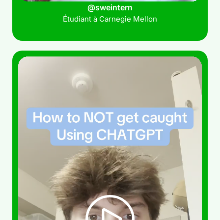
@sweintern
Étudiant à Carnegie Mellon