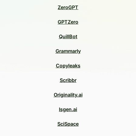
ZeroGPT
GPTZero
QuillBot
Grammarly
Copyleaks
Scribbr
Originality.ai
Isgen.ai
SciSpace