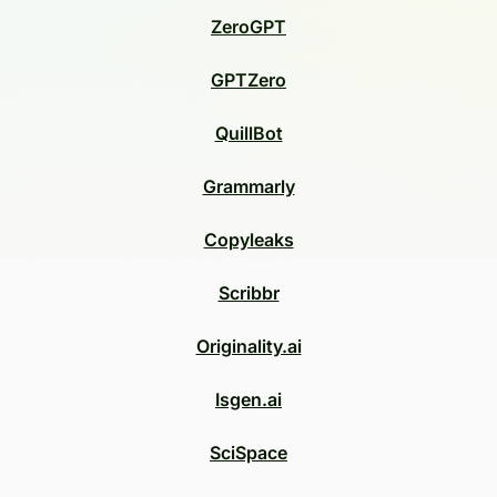
ZeroGPT
GPTZero
QuillBot
Grammarly
Copyleaks
Scribbr
Originality.ai
Isgen.ai
SciSpace