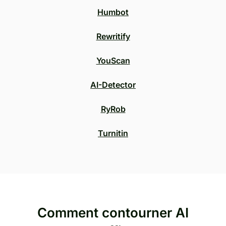
Humbot
Rewritify
YouScan
AI-Detector
RyRob
Turnitin
Comment contourner AI