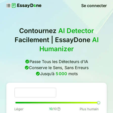
Se connecter
Contournez
AI Detector
Facilement | EssayDone
AI
Humanizer
Passe Tous les Détecteurs d'IA
Conserve le Sens, Sans Erreurs
Jusqu’à
5 000
mots
Léger
10
/10
Plus humain