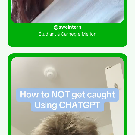
@sweintern
Étudiant à Carnegie Mellon