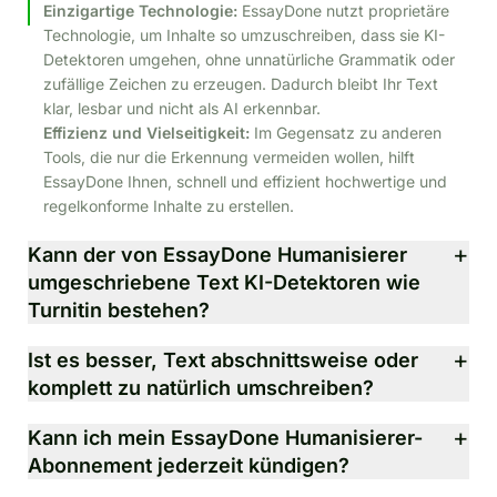
Einzigartige Technologie:
EssayDone nutzt proprietäre
Technologie, um Inhalte so umzuschreiben, dass sie KI-
Detektoren umgehen, ohne unnatürliche Grammatik oder
zufällige Zeichen zu erzeugen. Dadurch bleibt Ihr Text
klar, lesbar und nicht als AI erkennbar.
Effizienz und Vielseitigkeit:
Im Gegensatz zu anderen
Tools, die nur die Erkennung vermeiden wollen, hilft
EssayDone Ihnen, schnell und effizient hochwertige und
regelkonforme Inhalte zu erstellen.
+
Kann der von EssayDone Humanisierer
umgeschriebene Text KI-Detektoren wie
Turnitin bestehen?
Ja! Der EssayDone Humanisierer ist darauf optimiert, KI-
+
Ist es besser, Text abschnittsweise oder
Detektoren wie Turnitin, GPTZero und Originality zu
komplett zu natürlich umschreiben?
bestehen. Nach einer Umschreibung liegt die Erfolgsquote
bei etwa 90 %. Nach 1–2 weiteren Durchläufen kann sie
Beide Methoden funktionieren, aber das Umschreiben des
+
Kann ich mein EssayDone Humanisierer-
bis zu 99 % erreichen, sodass der Text praktisch nicht als
gesamten Dokuments spart Zeit und reduziert Copy-
Abonnement jederzeit kündigen?
AI erkennbar ist.
Paste-Arbeit. Für beste Ergebnisse sollten mindestens