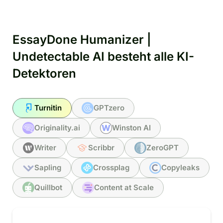
EssayDone Humanizer |
Undetectable AI besteht alle KI-
Detektoren
Turnitin
GPTzero
Originality.ai
Winston AI
Writer
Scribbr
ZeroGPT
Sapling
Crossplag
Copyleaks
Quillbot
Content at Scale