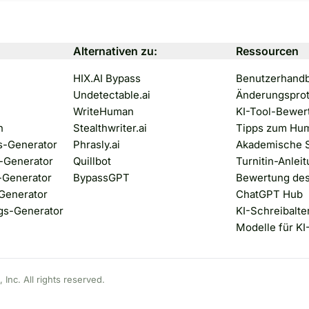
Alternativen zu:
Ressourcen
HIX.AI Bypass
Benutzerhand
Undetectable.ai
Änderungsprot
WriteHuman
KI-Tool-Bewer
n
Stealthwriter.ai
Tipps zum Hum
s-Generator
Phrasly.ai
Akademische S
-Generator
Quillbot
Turnitin-Anlei
-Generator
BypassGPT
Bewertung des
Generator
ChatGPT Hub
s-Generator
KI-Schreibalte
Modelle für KI
nc. All rights reserved.