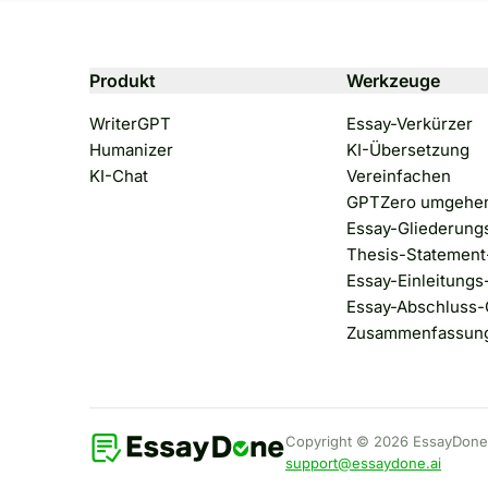
Produkt
Werkzeuge
WriterGPT
Essay-Verkürzer
Humanizer
KI-Übersetzung
KI-Chat
Vereinfachen
GPTZero umgehe
Essay-Gliederung
Thesis-Statement
Essay-Einleitungs
Essay-Abschluss-
Zusammenfassung
Copyright © 2026 EssayDone, I
support@essaydone.ai