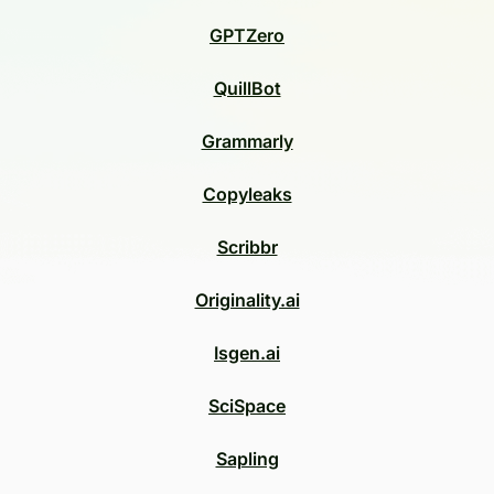
GPTZero
QuillBot
Grammarly
Copyleaks
Scribbr
Originality.ai
Isgen.ai
SciSpace
Sapling