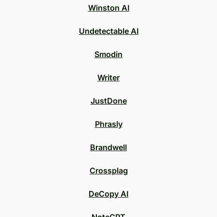
Winston AI
Undetectable AI
Smodin
Writer
JustDone
Phrasly
Brandwell
Crossplag
DeCopy AI