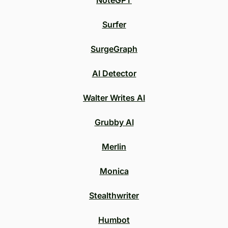
NoteGPT
Surfer
SurgeGraph
AI Detector
Walter Writes AI
Grubby AI
Merlin
Monica
Stealthwriter
Humbot