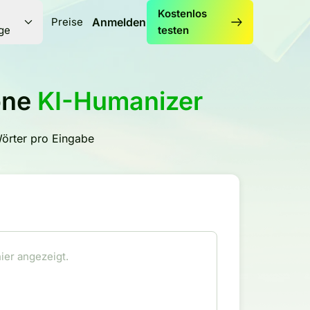
Kostenlos
Preise
Anmelden
ge
testen
one
KI-Humanizer
rter pro Eingabe
hier angezeigt.