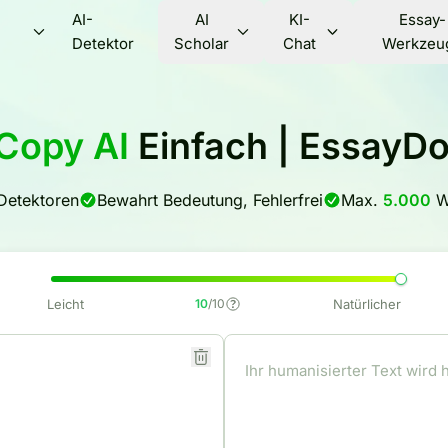
AI-
AI
KI-
Essay-
Detektor
Scholar
Chat
Werkzeu
Copy AI
Einfach | EssayD
-Detektoren
Bewahrt Bedeutung, Fehlerfrei
Max.
5.000
Wö
Leicht
10
/10
Natürlicher
Ihr humanisierter Text wird 