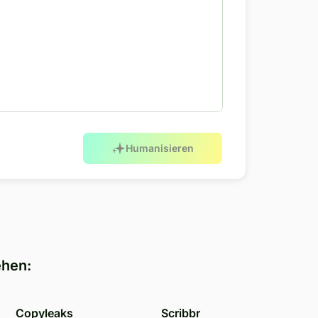
Humanisieren
ehen:
Copyleaks
Scribbr