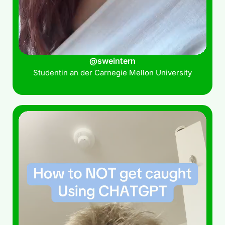
@sweintern
Studentin an der Carnegie Mellon University