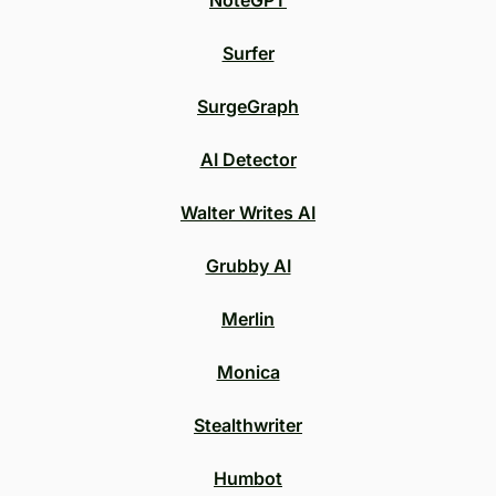
NoteGPT
Surfer
SurgeGraph
AI Detector
Walter Writes AI
Grubby AI
Merlin
Monica
Stealthwriter
Humbot