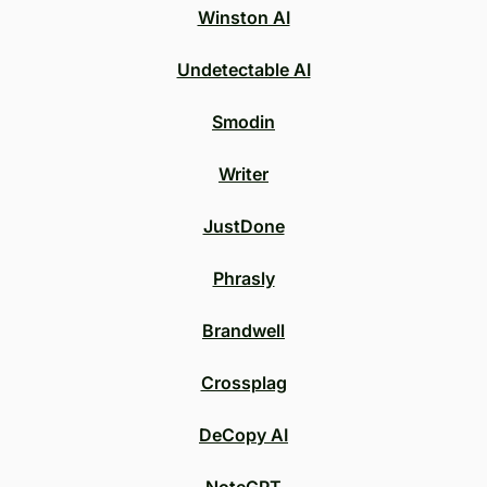
Winston AI
Undetectable AI
Smodin
Writer
JustDone
Phrasly
Brandwell
Crossplag
DeCopy AI