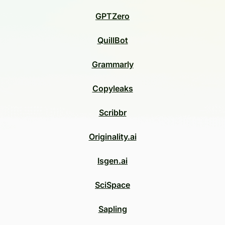
GPTZero
QuillBot
Grammarly
Copyleaks
Scribbr
Originality.ai
Isgen.ai
SciSpace
Sapling