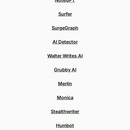
NoteGPT
Surfer
SurgeGraph
AI Detector
Walter Writes AI
Grubby AI
Merlin
Monica
Stealthwriter
Humbot