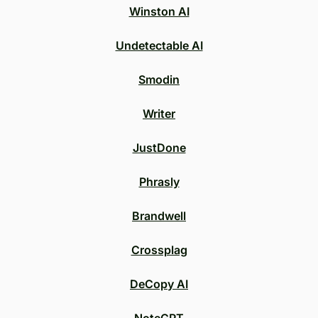
Winston AI
Undetectable AI
Smodin
Writer
JustDone
Phrasly
Brandwell
Crossplag
DeCopy AI