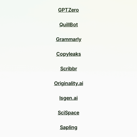
GPTZero
QuillBot
Grammarly
Copyleaks
Scribbr
Originality.ai
Isgen.ai
SciSpace
Sapling