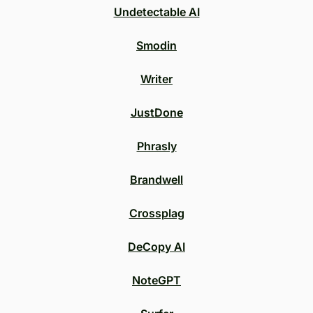
Undetectable AI
Smodin
Writer
JustDone
Phrasly
Brandwell
Crossplag
DeCopy AI
NoteGPT