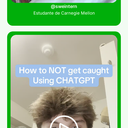
@sweintern
Estudante de Carnegie Mellon