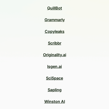
QuillBot
Grammarly
Copyleaks
Scribbr
Originality.ai
Isgen.ai
SciSpace
Sapling
Winston AI