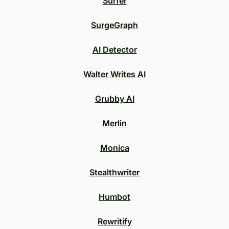
Surfer
SurgeGraph
AI Detector
Walter Writes AI
Grubby AI
Merlin
Monica
Stealthwriter
Humbot
Rewritify