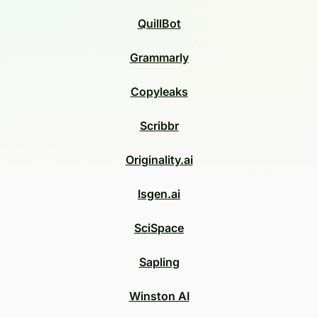
QuillBot
Grammarly
Copyleaks
Scribbr
Originality.ai
Isgen.ai
SciSpace
Sapling
Winston AI