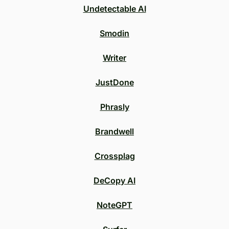
Undetectable AI
Smodin
Writer
JustDone
Phrasly
Brandwell
Crossplag
DeCopy AI
NoteGPT