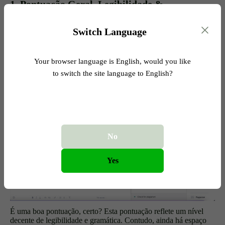
1. Pontuação Geral, Legibilidade &
Gramática
Switch Language
O Grammarly forneceu uma pontuação geral para o texto
humanizado:
79 de 100.
Your browser language is English, would you like
to switch the site language to English?
No
Yes
É uma boa pontuação, certo? Esta pontuação reflete um nível
decente de legibilidade e gramática. Contudo, ainda há espaço