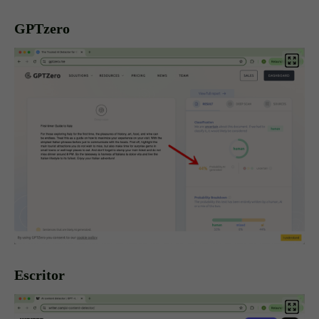
GPTzero
Escritor