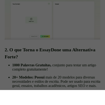
2. O que Torna o EssayDone uma Alternativa
Forte?
1000 Palavras Gratuitas,
conjunto para testar um artigo
completo gratuitamente!
20+ Modelos: Possui
mais de 20 modelos para diversas
necessidades e estilos de escrita. Pode ser usado para escrita
geral, ensaios, trabalhos acadêmicos, artigos SEO e mais.
Menos Erros Gramaticais:
O Essaydone promete
entregar conteúdo com menos erros gramaticais; você
economizará tempo e recursos ao reumanizar o conteúdo!