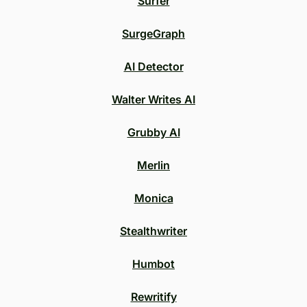
Surfer
SurgeGraph
AI Detector
Walter Writes AI
Grubby AI
Merlin
Monica
Stealthwriter
Humbot
Rewritify