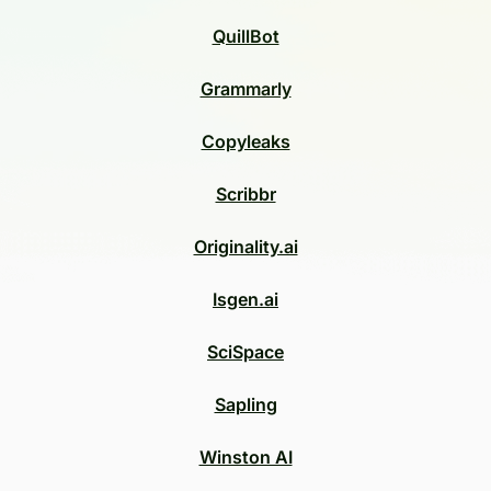
QuillBot
Grammarly
Copyleaks
Scribbr
Originality.ai
Isgen.ai
SciSpace
Sapling
Winston AI