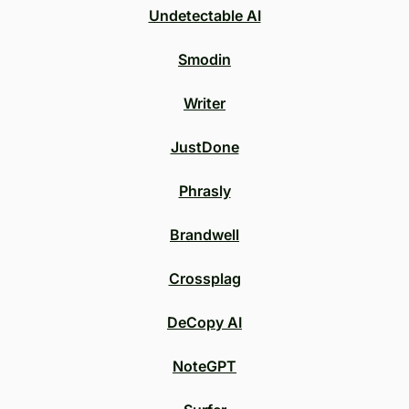
Undetectable AI
Smodin
Writer
JustDone
Phrasly
Brandwell
Crossplag
DeCopy AI
NoteGPT