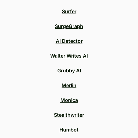
Surfer
SurgeGraph
AI Detector
Walter Writes AI
Grubby AI
Merlin
Monica
Stealthwriter
Humbot