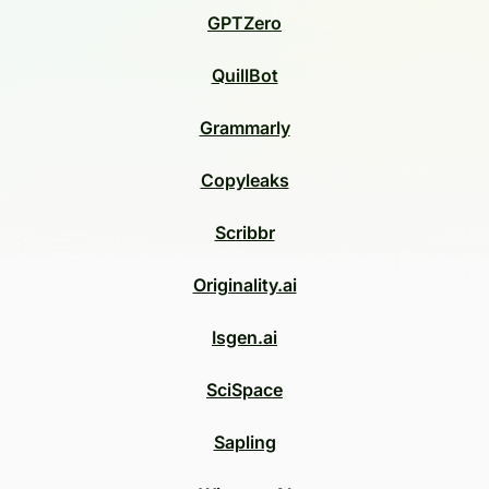
GPTZero
QuillBot
Grammarly
Copyleaks
Scribbr
Originality.ai
Isgen.ai
SciSpace
Sapling