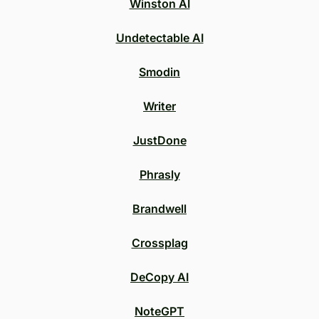
Winston AI
Undetectable AI
Smodin
Writer
JustDone
Phrasly
Brandwell
Crossplag
DeCopy AI
NoteGPT