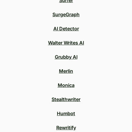
Surfer
SurgeGraph
AI Detector
Walter Writes AI
Grubby AI
Merlin
Monica
Stealthwriter
Humbot
Rewritify