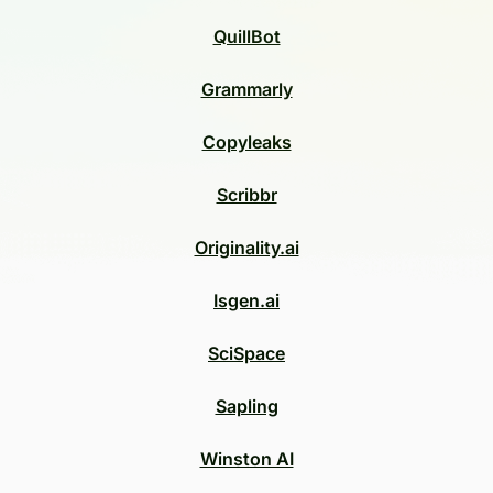
QuillBot
Grammarly
Copyleaks
Scribbr
Originality.ai
Isgen.ai
SciSpace
Sapling
Winston AI