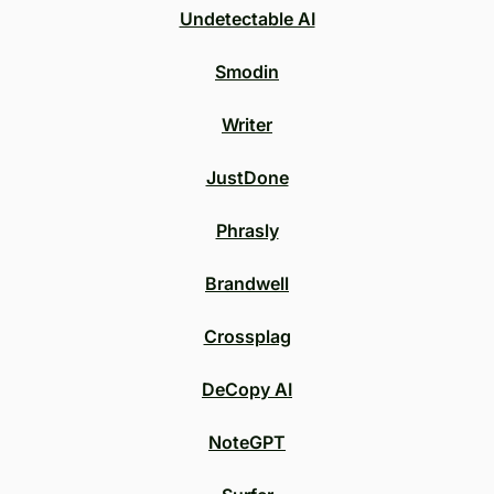
Undetectable AI
Smodin
Writer
JustDone
Phrasly
Brandwell
Crossplag
DeCopy AI
NoteGPT