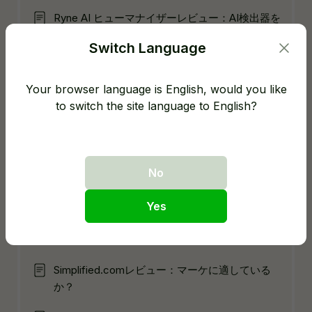
Ryne AI ヒューマナイザーレビュー：AI検出器を
騙せるか？
Switch Language
トップAIライター、レビュー
Your browser language is English, would you like
to switch the site language to English?
最高のAIライティングツールを徹底的にテスト
し、あなたにぴったりのものを見つけよう！
Jenni AIレビュー: 機能と投資に値するかどうか
No
Jasper AIレビュー: 利用開始前に必読事項確認
Yes
EssayGenius AIレビュー：パフォーマンスへの
本音評価
Simplified.comレビュー：マーケに適している
か？