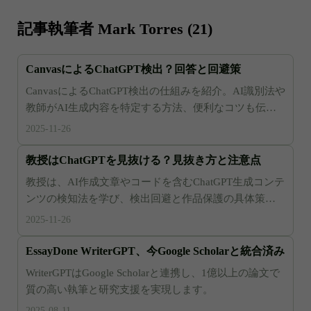
記事執筆者 Mark Torres (21)
CanvasによるChatGPT検出？回答と回避策
CanvasによるChatGPT検出の仕組みを紹介。AI識別法や
教師がAI生成内容を特定する方法、便利なコツも伝
授。
2025-11-26
教授はChatGPTを見抜ける？見抜き方と注意点
教授は、AI作成文章やコードを含むChatGPT生成コンテ
ンツの検知法を学び、検出回避と作品保護の具体策を
提示する。
2025-11-26
EssayDone WriterGPT、今Google Scholarと統合済み
WriterGPTはGoogle Scholarと連携し、1億以上の論文で
質の高い執筆と研究支援を実現します。
2025-08-11