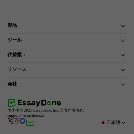
製品
WriterGPT
ツール
ヒューマナイザー
AIチャット
エッセイ短縮ツール
代替案：
AI翻訳
かんたん化
HIX.AI Bypass
GPTZeroを回避
リソース
Undetectable.ai
エッセイ アウトライン ジェネレーター
WriteHuman
論文ステートメント ジェネレーター
ユーザーガイド
Stealthwriter.ai
会社
エッセイイントロダクション ジェネレーター
変更履歴
Phrasly.ai
エッセイ結論ジェネレーター
AIツールレビュー
QuillBot
お問い合わせ
要約ジェネレーター
ヒューマナイザー ハブ
BypassGPT
プライバシーポリシー
学術執筆のヒント
利用規約
Turnitinガイド
著作権 © 2025 EssayDone, Inc. 全著作権所有。
アフィリエイトプログラム
AI検出器レビュー
support@essaydone.ai
ChatGPTハブ
日本語
AI文章作成ツールの代替
AIチャットモデル