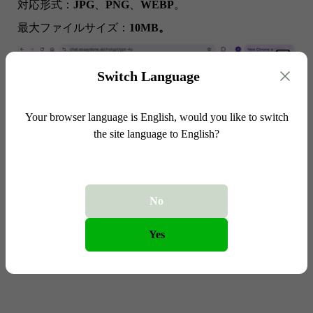
対応形式：
JPG
、
PNG
、
WEBP
。
最大ファイルサイズ：
10MB。
Switch Language
Your browser language is English, would you like to switch
the site language to English?
No
Yes