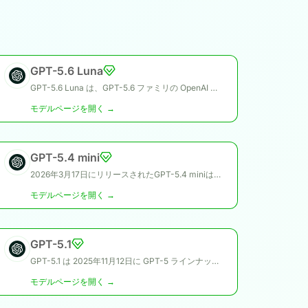
GPT-5.6 Luna
GPT-5.6 Luna は、GPT-5.6 ファミリの OpenAI のコスト効率の高いモデルです。 OpenAI は、これを最速かつ最もコスト効率の高い GPT-5.6 モデルとして位置づけており、コスト重視の大量ワークロード向けに設計されており、初期の GPT-5 ファミリで使用されていたナノ モデル層にほぼ対応しています。
モデルページを開く →
GPT-5.4 mini
2026年3月17日にリリースされたGPT-5.4 miniは、GPT-5.4ファミリーにおけるOpenAIのより高速で効率的な小型モデルです。GPT-5.4の多くの強みを高スループットなワークロードに提供しつつ、コストを削減し応答性を向上させています。
モデルページを開く →
GPT-5.1
GPT-5.1 は 2025年11月12日に GPT-5 ラインナップの一部として公開され、GPT-5 および GPT-5 mini と並ぶ、最も会話性と適応性に優れたモデルです。コーディングやエージェントワークフローにおいて万能な選択肢です。
モデルページを開く →