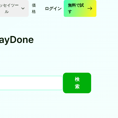
ッセイツー
価
無料で試
ログイン
ル
格
す
yDone
検
索