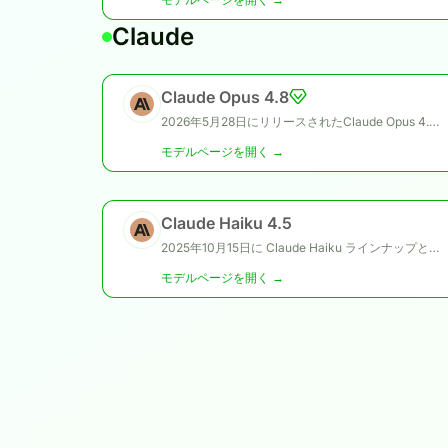
Claude
Claude Opus 4.8
2026年5月28日にリリースされたClaude Opus 4.8は、複雑なエージェント型コーディング、エンタープライズ業務、ブラウザエージェントタスク、長時間実行されるプロフェッショナルワークフロー向けのAnthropicのOpusクラスモデルです。Claude Opus 4.7から進化し、長文コンテキスト処理、ツールトリガー、推論エフォート調整、実務ナレッジワークの性能が改善されています。
モデルページを開く →
Claude Haiku 4.5
2025年10月15日に Claude Haiku ラインナップとして公開された Claude Haiku 4.5 は、Claude Opus 4.1 と並ぶシリーズ最効率モデルとして、低コスト・低レイテンシでネアフロンティア級の知能を提供します。
モデルページを開く →