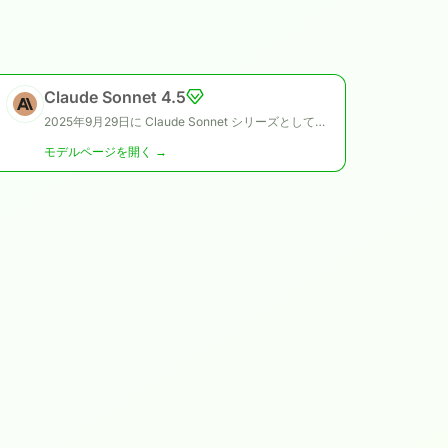
Claude Sonnet 4.5
2025年9月29日に Claude Sonnet シリーズとして公開された Claude Sonnet 4.5 は、Claude Opus 4.1 と Claude Haiku 4.5 と並び、長時間の自律的作業やタスク継続、事実ベースの進行管理を目的に設計されたモデルです。
モデルページを開く →