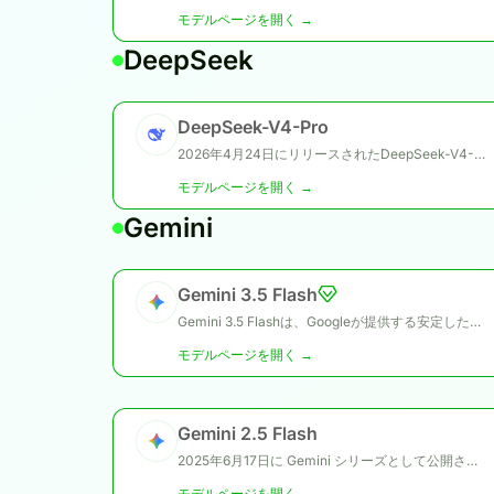
モデルページを開く →
DeepSeek
DeepSeek-V4-Pro
2026年4月24日にリリースされたDeepSeek-V4-Proは、DeepSeekのV4プレビューファミリーにおけるフラッグシップモデルです。総1.6兆パラメータ、トークンごとに49Bアクティブパラメータを持つMixture-of-Experts（MoE）言語モデルであり、高度な推論、コーディング、エージェント型ワークフロー、長文コンテキスト処理に対応するよう設計されています。
モデルページを開く →
Gemini
Gemini 3.5 Flash
Gemini 3.5 Flashは、Googleが提供する安定したFlashモデルであり、上位フラッグシップモデルよりも高速かつ低コストでフロンティア級の知能を実現します。エージェント実行、コーディング、長時間タスク、多段階ワークフロー、大規模実運用向けに設計されています。
モデルページを開く →
Gemini 2.5 Flash
2025年6月17日に Gemini シリーズとして公開された Gemini 2.5 Flash は、Gemini 2.5 Pro と並ぶ位置付けで、総合的なコストパフォーマンスに最も優れたモデルです。
モデルページを開く →