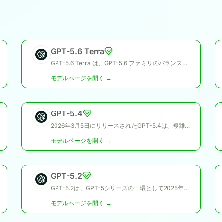
GPT-5.6 Terra
GPT-5.6 Terra は、GPT-5.6 ファミリのバランスの取れた OpenAI モデルです。 OpenAI は、これをインテリジェンスとコストのバランスをとるワークロードに位置付けており、初期の GPT-5 ファミリで使用されていたミニ モデル層にほぼ対応していると述べています。
モデルページを開く →
GPT-5.4
2026年3月5日にリリースされたGPT-5.4は、複雑な業務、コーディング、推論、エージェント型ワークフロー向けに設計されたOpenAIのフロンティアモデルです。GPT-5ファミリーに属し、コーディング、ツール利用、コンピュータ操作、ナレッジワークの進化を統合した主要な推論モデルとして導入されました。
モデルページを開く →
GPT-5.2
GPT-5.2は、GPT-5シリーズの一環として2025年12月11日にリリースされ、要求の厳しい長時間ワークロード向けのフラッグシップモデルとしてGPT-5と並びます。
モデルページを開く →