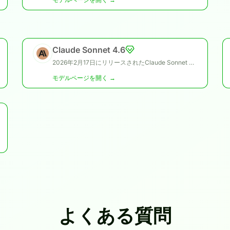
Claude Sonnet 4.6
2026年2月17日にリリースされたClaude Sonnet 4.6は、コーディング、コンピュータ利用、長文コンテキスト推論、エージェント計画、ナレッジワーク、デザイン用途向けに強化されたAnthropicのSonnetモデルです。リリース時点で最も高性能なSonnetモデルとして導入され、Opus級の性能をよりコスト効率の高いクラスに近づけたモデルです。
モデルページを開く →
よくある質問