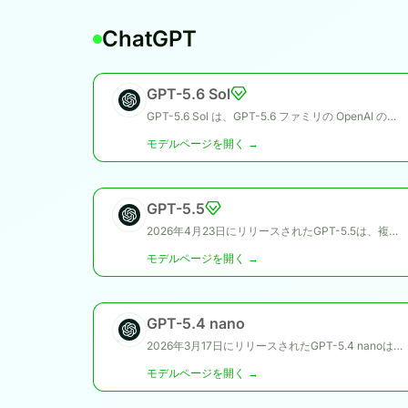
ChatGPT
GPT-5.6 Sol
GPT-5.6 Sol は、GPT-5.6 ファミリの OpenAI のフロンティア モデルです。 OpenAI は、複雑なプロフェッショナルな作業のための主力 GPT-5.6 層として位置付けられており、gpt-5.6 エイリアスは API リクエストを GPT-5.6 Sol にルーティングします。
モデルページを開く →
GPT-5.5
2026年4月23日にリリースされたGPT-5.5は、複雑な業務、コーディング、リサーチ、エージェント型ワークフロー向けに設計されたOpenAIの最新フロンティアモデルです。GPT-5ファミリーに属し、GPT-5.4より上位に位置し、より強力な推論能力、高度なツール利用性能、長時間タスクにおける安定した実行力を提供します。
モデルページを開く →
GPT-5.4 nano
2026年3月17日にリリースされたGPT-5.4 nanoは、GPT-5.4クラスの中で最も低コストなモデルであり、分類、データ抽出、ランキング、サブエージェント的支援などのシンプルな高頻度タスク向けに設計されています。
モデルページを開く →