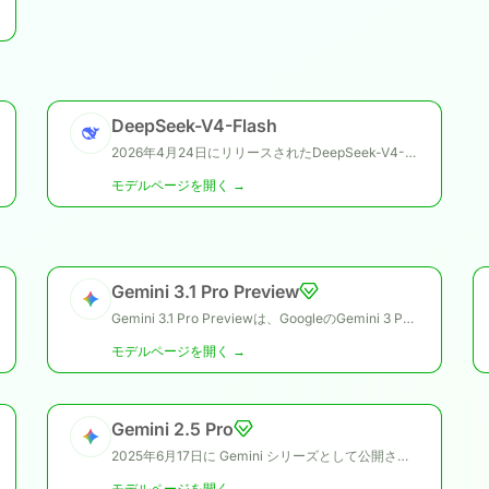
DeepSeek-V4-Flash
2026年4月24日にリリースされたDeepSeek-V4-Flashは、DeepSeek V4プレビューファミリーにおけるより高速でコスト効率の高いモデルです。13Bアクティブパラメータを持つMixture-of-Experts（MoE）言語モデルで、100万トークンのコンテキストウィンドウを備えています。
モデルページを開く →
Gemini 3.1 Pro Preview
Gemini 3.1 Pro Previewは、GoogleのGemini 3 Proシリーズの性能と信頼性を改善するために設計されたプレビューモデルです。より高度な思考能力、トークン効率の改善、複雑な現実世界タスクにおける安定した動作を提供します。
モデルページを開く →
Gemini 2.5 Pro
2025年6月17日に Gemini シリーズとして公開された Gemini 2.5 Pro は、Gemini 2.5 Flash と並ぶ位置付けで、膨大なデータセットを理解し、さまざまな情報源にまたがる難問を処理できるモデルです。
モデルページを開く →