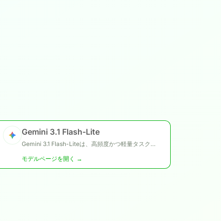
Gemini 3.1 Flash-Lite
Gemini 3.1 Flash-Liteは、高頻度かつ軽量タスク向けに設計されたGoogleのコスト効率重視のGemini 3.1モデルです。低レイテンシかつ低コストのマルチモーダルモデルとして設計されており、エージェント型ワークフロー、簡易データ抽出、翻訳など、大量処理が必要な用途に最適化されています。
モデルページを開く →