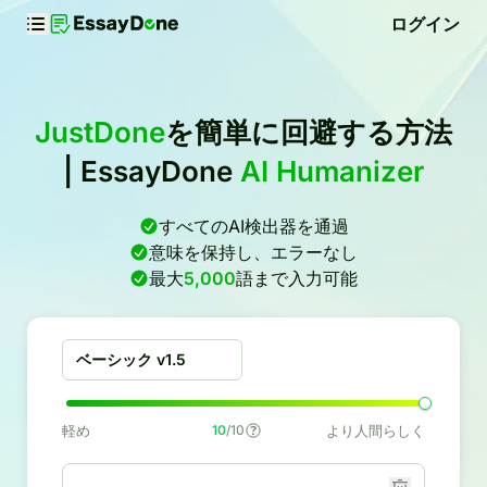
ログイン
JustDone
を簡単に回避する方法
| EssayDone
AI Humanizer
すべてのAI検出器を通過
意味を保持し、エラーなし
最大
5,000
語まで入力可能
ベーシック v1.5
軽め
10
/10
より人間らしく