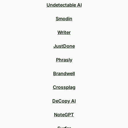
Undetectable AI
Smodin
Writer
JustDone
Phrasly
Brandwell
Crossplag
DeCopy AI
NoteGPT