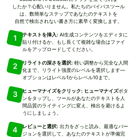
したか？心配いりません。私たちのバイパスツール
は、数簡単なステップであなたのテキストを
自然で検出されない書き方に素早く変換します。
テキストを挿入:
AI生成コンテンツをエディタに
1
貼り付けるか、もし長くて複雑な場合はファイ
ルをアップロードしてください。
リライトの深さを選択:
軽い調整から完全な人間
2
化まで、リライト強度のレベルを選択します—
オプションはレベル1からレベル10まで。
ヒューマナイズをクリック:
ヒューマナイズ
ボタ
3
ンをタップし、ツールがあなたのテキストを人
間品質のライティングに変え、検出を避けるよ
うにしましょう。
レビューと選択:
出力をざっと読み、最適なバー
4
ジョンを選択して、あなたのテキストが準備完