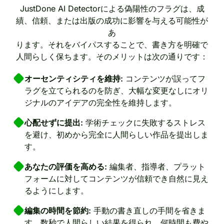
JustDone AI Detectorによる偽陽性のフラグは、成
績、信頼、または出版の成功に影響を与える可能性が
あ
ります。それをバイパスすることで、書き方を明確で
人間らしく保ちます。そのメリットは次の通りです：
オーセンティシティを維持:
コンテンツが誤ってフ
ラグを立てられるのを防ぎ、大幅な変更なしにオリ
ジナルのアイデアの完全性を維持します。
心配せずに提出:
学術チェックに失敗するストレス
を避け、初めから完全に人間らしい作品を提出しま
す。
あなたの評価を高める:
編集者、指導者、プラット
フォームに対してコンテンツが信頼でき自然に見え
るようにします。
編集の時間を節約:
手動の書き直しの手間を省きま
す。数秒で人間らしい結果を得られ、何時間も費や