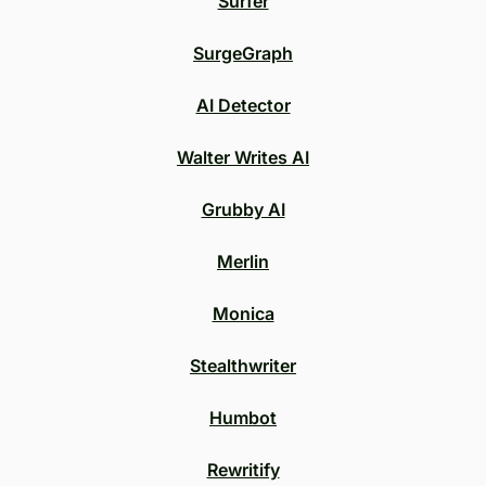
Surfer
SurgeGraph
AI Detector
Walter Writes AI
Grubby AI
Merlin
Monica
Stealthwriter
Humbot
Rewritify