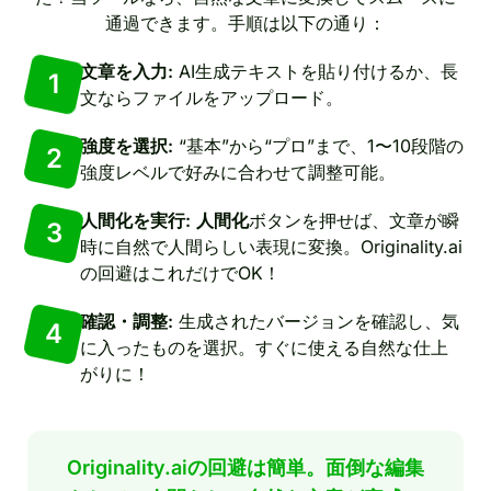
通過できます。手順は以下の通り：
文章を入力:
AI生成テキストを貼り付けるか、長
1
文ならファイルをアップロード。
強度を選択:
“基本”から“プロ”まで、1〜10段階の
2
強度レベルで好みに合わせて調整可能。
人間化を実行:
人間化
ボタンを押せば、文章が瞬
3
時に自然で人間らしい表現に変換。Originality.ai
の回避はこれだけでOK！
確認・調整:
生成されたバージョンを確認し、気
4
に入ったものを選択。すぐに使える自然な仕上
がりに！
Originality.aiの回避は簡単。面倒な編集