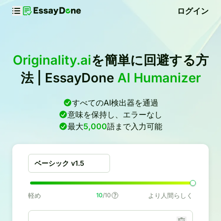
ログイン
Originality.ai
を簡単に回避する方
法 | EssayDone
AI Humanizer
すべてのAI検出器を通過
意味を保持し、エラーなし
最大
5,000
語まで入力可能
ベーシック v1.5
軽め
10
/10
より人間らしく