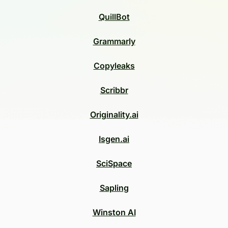
QuillBot
Grammarly
Copyleaks
Scribbr
Originality.ai
Isgen.ai
SciSpace
Sapling
Winston AI