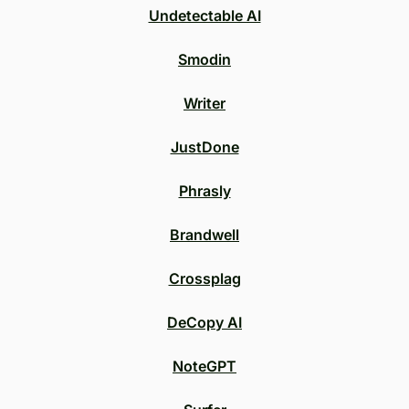
Undetectable AI
Smodin
Writer
JustDone
Phrasly
Brandwell
Crossplag
DeCopy AI
NoteGPT