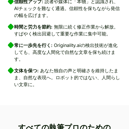
信頼性アップ:
読者や媒体に「本物」と認識され、
AIチェックを難なく通過。信頼性を保ちながら発信
の幅を広げます。
時間と労力を節約:
無限に続く修正作業から解放。
すばやく検出回避して重要な作業に集中可能。
常に一歩先を行く:
Originality.aiの検出技術が進化
しても、高度な人間化で自然な文章を保ち続けま
す。
文体を保つ:
あなた独自の声と明確さを維持したま
ま、自然な表現へ。ロボット的ではない、人間らし
い文章に。
すべての執筆プロのための