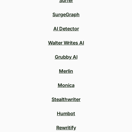
Surfer
SurgeGraph
AI Detector
Walter Writes AI
Grubby AI
Merlin
Monica
Stealthwriter
Humbot
Rewritify