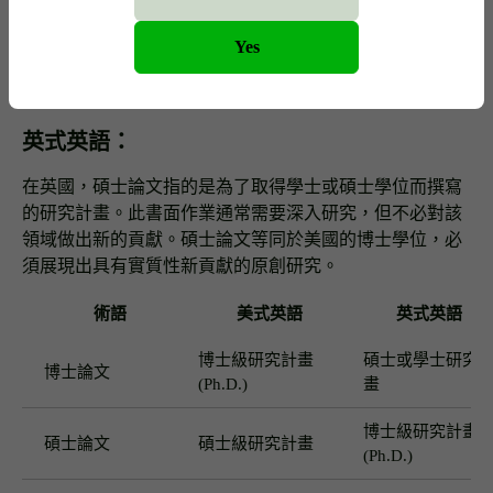
般而言，取得博士學位需要撰寫博士論文。博士論文的完
成包含原創研究，旨在對特定學科的學術研究做出獨特且
Yes
嶄新的貢獻。另一方面，碩士論文通常是取得碩士學位的
必要條件，其研究嚴謹度較低。
英式英語：
在英國，碩士論文指的是為了取得學士或碩士學位而撰寫
的研究計畫。此書面作業通常需要深入研究，但不必對該
領域做出新的貢獻。碩士論文等同於美國的博士學位，必
須展現出具有實質性新貢獻的原創研究。
術語
美式英語
英式英語
博士級研究計畫
碩士或學士研究
博士論文
(Ph.D.)
畫
博士級研究計畫
碩士論文
碩士級研究計畫
(Ph.D.)