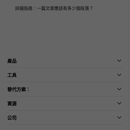
詳細指南：一篇文章應該有多少個段落？
產品
WriterGPT
工具
人性化工具
AI聊天
論文縮短器
替代方案：
AI翻譯
簡化工具
HIX.AI Bypass
資源
繞過GPTZero
Undetectable.ai
WriteHuman
論文大綱生成器
用戶指南
Stealthwriter.ai
論文陳述生成器
公司
Phrasly.ai
變更日誌
論文引言生成器
QuillBot
AI工具評測
論文結論生成器
聯絡我們