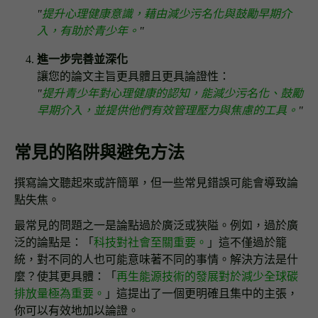
"
提升心理健康意識，藉由減少污名化與鼓勵早期介
入，有助於青少年。
"
進一步完善並深化
讓您的論文主旨更具體且更具論證性：
"
提升青少年對心理健康的認知，能減少污名化、鼓勵
早期介入，並提供他們有效管理壓力與焦慮的工具。
"
常見的陷阱與避免方法
撰寫論文聽起來或許簡單，但一些常見錯誤可能會導致論
點失焦。
最常見的問題之一是論點過於廣泛或狹隘。例如，過於廣
泛的論點是：「
科技對社會至關重要。
」這不僅過於籠
統，對不同的人也可能意味著不同的事情。解決方法是什
麼？使其更具體：「
再生能源技術的發展對於減少全球碳
排放量極為重要。
」這提出了一個更明確且集中的主張，
你可以有效地加以論證。