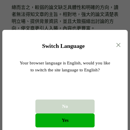
總而言之，較弱的論文缺乏具體性和明確的方向，讀
者無法得知文章的主旨。相對地，強大的論文清楚表
明立場、提供背景資訊，並且大致描繪出討論的方
向，使文章更引人入勝，內容也更豐富。
Switch Language
如何擬定論文主旨
Your browser language is English, would you like
有效論文的構成，在於其概念性、具體性，以及能讓讀者
to switch the site language to English?
辯論或支持之論點。以下提供幾種擬定論文主旨的實用方
法，端看主題是否為指定。
擬定論文主旨的基本原則
論文主旨主要由以下兩個部分組成：
No
主題
：您的文章所探討的內容。
Yes
主張
：您對於該主題的立場、論點或核心概念。