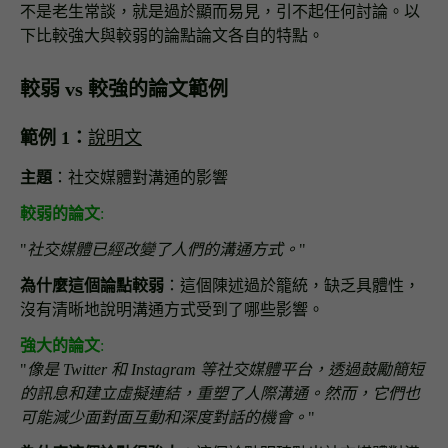
不是老生常談，就是過於顯而易見，引不起任何討論。以
下比較強大與較弱的論點論文各自的特點。
較弱 vs 較強的論文範例
範例 1：
說明文
主題
：社交媒體對溝通的影響
較弱的
論文
:
"
社交媒體已經改變了人們的溝通方式。
"
為什麼這個論點較弱
：這個陳述過於籠統，缺乏具體性，
沒有清晰地說明溝通方式受到了哪些影響。
強大的論文
:
"
像是 Twitter 和 Instagram 等社交媒體平台，透過鼓勵簡短
的訊息和建立虛擬連結，重塑了人際溝通。然而，它們也
可能減少面對面互動和深度對話的機會。
"