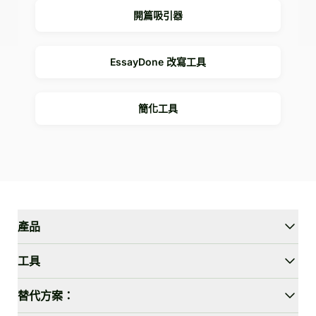
開篇吸引器
EssayDone 改寫工具
簡化工具
產品
WriterGPT
工具
人性化工具
AI聊天
論文縮短器
替代方案：
AI翻譯