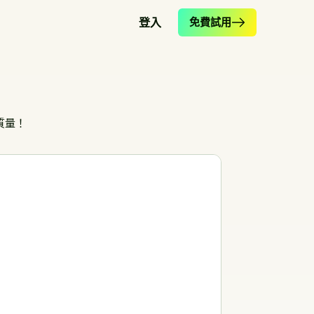
登入
免費試用
質量！