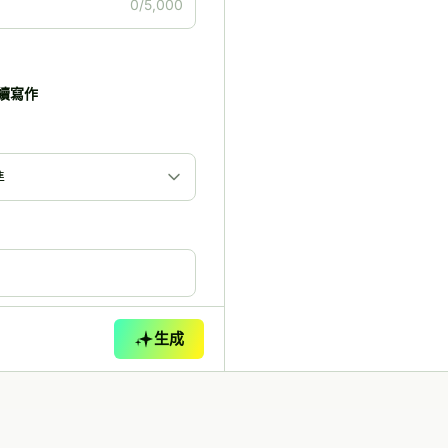
0/5,000
續寫作
生成