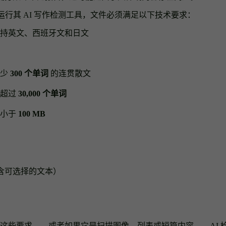
n 能够运行其 AI 写作检测工具，文件必须满足以下技术要求：
持英文、西班牙文和日文
至少
300 个单词
的连贯散文
得超过
30,000 个单词
须小于
100 MB
需包含可选择的文本）
这些要求——或者如果它是扫描图像、列表或短篇内容——AI 