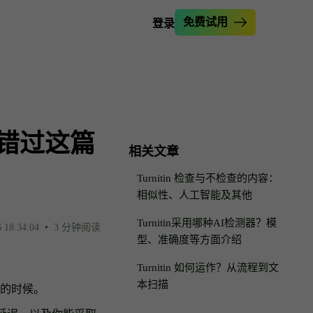
免费试用
登录
化润色论文
检查器
ginality.ai检测
增强器
文本
钩子创作工具
别错过这篇
重写器
工具
相关文章
隐形写手
助手
Turnitin 检查与不检查的内容：
化我的文本
相似性、人工智能及其他
Turnitin采用哪种AI检测器？模
 18:34:04
•
3 分钟阅读
型、准确度等方面介绍
Turnitin 如何运作？从流程到文
本扫描
的时候。