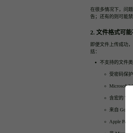
在很多情况下，问题源
告；还有的则可能禁
2. 文件格式可
即便文件上传成功，如
括：
不支持的文件类
受密码保护
Microsoft 
含宏的 Word
来自 Google 
Apple Pag