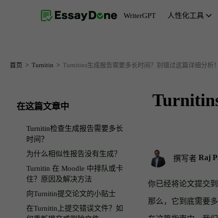
WriterGPT
人性化工具
人性化工具
主题生成器
免费AI人性化工具
摘要生成器
首页
Turnitin
Turnitins生成报告需要多长时间？别错过这篇详细分析
AI改写与释义
文章引言生成器
Turn
AI文本去除器
文章结论生成器
在这篇文章中
AI改写词语
论文陈述生成器
Turnitin检查生成报告需要多长
AI重写
时间？
为什么相似性报告没有生成？
Raj P
撰写者
Turnitin 在 Moodle 中排队或卡
住？原因及解决方法
你已经将论文提交到 T
向Turnitin提交论文的小贴士
那么，它到底需要多
在Turnitin上提交错误文件？如