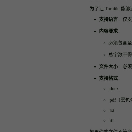
为了让 Turniti
支持语言
：仅支
内容要求
：
必须包含
总字数不
文件大小
：必
支持格式
：
.docx
.pdf（
.txt
.rtf
如果你的文件不符合