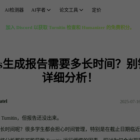
AI检测器
AI学者
论文工具
定价
AI学者
加入 Discord 以获取 Turnitin 检查和 Humanizer 的免费积分。
绕过AI检测
同义词搜索
人性
文章
AI引用生成器
绕过GPT检测
文章大纲生成器
通过Ori
文章
！
AI数学解题器
AI 绕过工具
文章长度增强器
重写
文章
itins生成报告需要多长时间？
论文重写
文章简化器
句子
释义
去除AI痕迹
研究标题生成器
AI 
简化
详细分析！
免费AI人性化工具
去AI
atel
2025-07-16
urnitin，但报告还没出来。
长时间呢？很多学生都会担心时间管理，特别是在截止日期临近