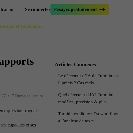
Se connecter
Essayez gratuitement
fication
 Turnitin et Humanizer.
niser une dissertation
érificateur d'essai
ir le test Originality.ai
méliorateur d'essai
ire le texte
réateur d'accroches d'essai
rapports
rmulateur de phrases
util de paraphrase
Articles Connexes
teur furtif
implifier
Le détecteur d’IA de Turnitin est-
IAiser mon texte
il précis ? Cas réels
Quel détecteur d'IA? Turnitin:
6:27
•
7 Durée de lecture
modèles, précision & plus
ux qui s'interrogent :
Turnitin expliqué : Du workflow
à l’analyse de texte
 ses capacités et ses