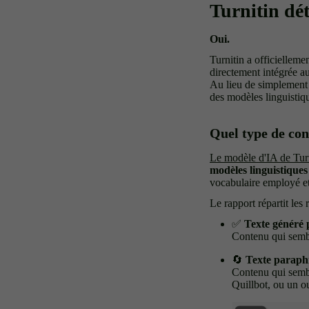
Turnitin déte
Oui.
Turnitin a officielleme
directement intégrée a
Au lieu de simplement r
des modèles linguisti
Quel type de con
Le modèle d'IA de Tur
modèles linguistique
vocabulaire employé et 
Le rapport répartit les 
✅
Texte généré 
Contenu qui sembl
🔄
Texte paraph
Contenu qui semb
Quillbot, ou un ou