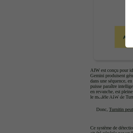
AIW est conçu pour id
Gemini produisent géné
dans une séquence, en 
puisse paraître intelli
en revanche, est pleine
le modèle AIW de Turni
Donc,
Turnitin peu
Ce système de détection