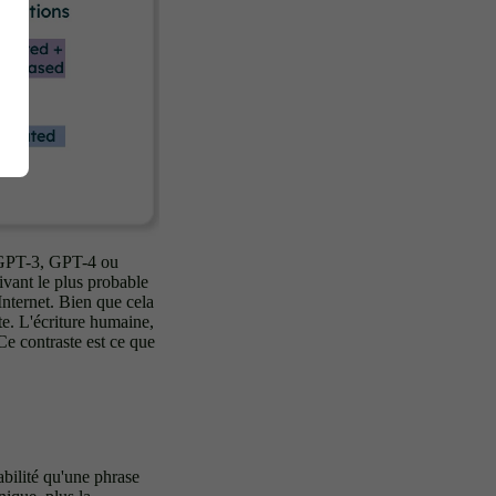
 GPT-3, GPT-4 ou
vant le plus probable
nternet. Bien que cela
nte. L'écriture humaine,
Ce contraste est ce que
abilité qu'une phrase