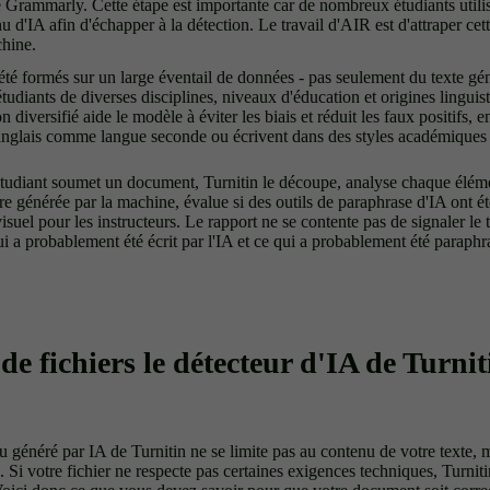
e Grammarly. Cette étape est importante car de nombreux étudiants utili
u d'IA afin d'échapper à la détection. Le travail d'AIR est d'attraper ce
chine.
té formés sur un large éventail de données - pas seulement du texte gén
'étudiants de diverses disciplines, niveaux d'éducation et origines linguis
diversifié aide le modèle à éviter les biais et réduit les faux positifs, en
l'anglais comme langue seconde ou écrivent dans des styles académiques
étudiant soumet un document, Turnitin le découpe, analyse chaque éléme
re générée par la machine, évalue si des outils de paraphrase d'IA ont été
isuel pour les instructeurs. Le rapport ne se contente pas de signaler le te
 a probablement été écrit par l'IA et ce qui a probablement été paraphr
de fichiers le détecteur d'IA de Turnit
 généré par IA de Turnitin ne se limite pas au contenu de votre texte, m
 Si votre fichier ne respecte pas certaines exigences techniques, Turnit