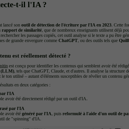
cte-t-il l'IA ?
nt lancé son
outil de détection de l'écriture par l'IA en 2023
. Cette fo
u
rapport de similarité
, que de nombreux enseignants utilisent déjà pour
echercher les passages copiés, cet outil analyse si le texte a pu être gé
ques de grande envergure comme
ChatGPT
, ou des outils tels que
Quill
tenu est réellement détecté ?
nitin
est conçu pour identifier les contenus qui semblent avoir été rédig
s (LLM)
, tels que ChatGPT, Claude, et d'autres. Il analyse la structure d
le ton utilisé – autant d'éléments susceptibles de révéler un contenu gén
résultats en deux catégories :
par l'IA
e avoir été directement rédigé par un outil d'IA.
rasé par l'IA
le avoir été
généré par l'IA
, puis
reformulé à l'aide d'un outil de p
til de "spinning" d'IA.