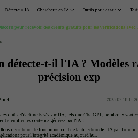
Détecteur IA
Chercheur en IA
Outils pour essais
Tari
Chercheur en IA
iscord pour recevoir des crédits gratuits pour les vérifications avec
Éviter la détection par l’IA
Recherche de synonymes
Huma
V
Citation IA
Contourner GPT
Générateur de plan d'essai
Réuss
A
xp
Solucionador de Matemáticas IA
Outil de contournement
Amplificateur de longueur d'essai
Réécr
C
n détecte-t-il l'IA ? Modèles 
Réécrivain de dissertations
Réducteur d'essai
Refo
O
Supprimer l’IA du texte
Générateur de titres de recherche
Rédac
S
précision exp
Humanisation IA gratuite
Dés-
Patel
2025-07-18 14:2
des outils d'écriture basés sur l'IA, tels que ChatGPT, nombreux sont ce
ent identifier les contenus générés par l'IA ?
allons décortiquer le fonctionnement de la détection de l'IA par Turnitin,
implications pour l'intégrité académique aujourd'hui.