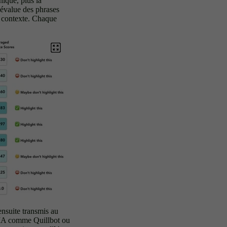
nique, plus la
l évalue des phrases
e contexte. Chaque
 ensuite transmis au
d'IA comme Quillbot ou