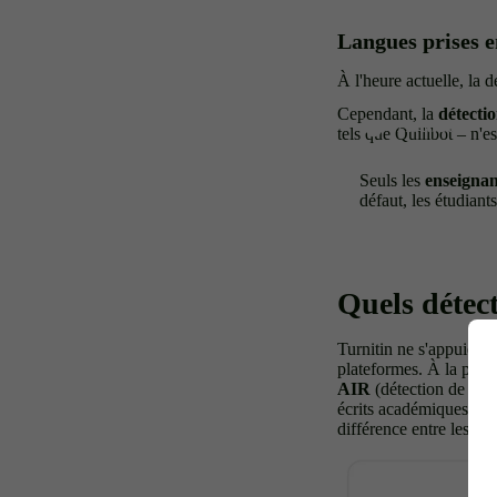
Langues prises en
À l'heure actuelle, la 
Cependant, la
détecti
tels que Quillbot – n'e
Seuls les
enseignan
défaut, les étudiant
Quels détect
Turnitin ne s'appuie p
plateformes. À la place
AIR
(détection de la r
écrits académiques afi
différence entre les de