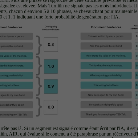
LLM. Plus une phrase se rapproche de cette structure prévisible et méca
t signalée est élevée. Mais Turnitin ne signale pas les mots individuels. I
nts, chacun d'environ 5 à 10 phrases, se chevauchant pour maintenir l
0 et 1, 1 indiquant une forte probabilité de génération par l'IA.
rrête pas là. Si un segment est signalé comme étant écrit par l'IA, il est
itin, AIR, qui évalue si le contenu a été paraphrasé par un réécriveur 