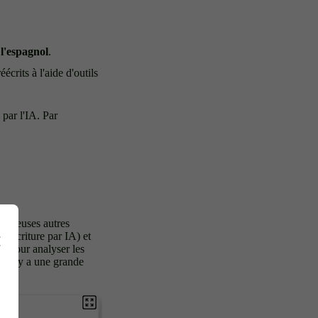
t l'espagnol
.
éécrits à l'aide d'outils
 par l'IA. Par
ombreuses autres
 l'écriture par IA) et
és pour analyser les
, il y a une grande