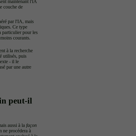
sent maintenant l'IA
tte couche de
éré par l'IA, mais
tiques. Ce type
 particulier pour les
 moins courants.
nt à la recherche
 utilisés, puis
xte - il le
asé par une autre
in peut-il
ais aussi à la
façon
in ne procédera à