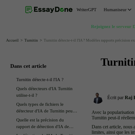
WriterGPT
Humaniseur
Rejoignez le serveur D
Humaniseur
Générateur de sujets
Humaniseur IA gratuit
Générateur de résumés
Accueil
Turnitin
Turnitin détecte-t-il l'IA ? Modèles rapports précision e
Paraphraseur IA
Générateur d'introduction d'essai
Turniti
Suppression de l’IA du texte
Générateur de conclusion d'essai
Dans cet article
Reformulateur IA
Générateur de thèses
Turnitin détecte-t-il l'IA ?
Réécrivain IA
Quels détecteurs d'IA Turnitin
utilise-t-il ?
Écrit par
Raj 
Quels types de fichiers le
détecteur d'IA de Turnitin peut-il
Avec la popularisation 
analyser ?
Turnitin peut-il réellem
Quelle est la précision du
rapport de détection d'IA de
Dans cet article, nous 
limites, ainsi que les 
Turnitin ?