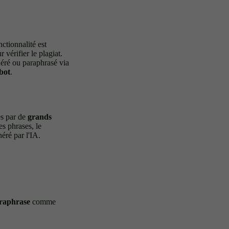
nctionnalité est
 vérifier le plagiat.
néré ou paraphrasé via
bot
.
és par de
grands
es phrases, le
éré par l'IA.
araphrase
comme