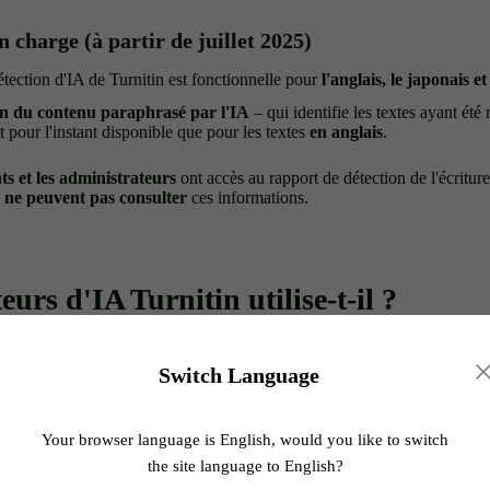
 charge (à partir de juillet 2025)
détection d'IA de Turnitin est fonctionnelle pour
l'anglais, le japonais e
on du contenu paraphrasé par l'IA
– qui identifie les textes ayant été r
st pour l'instant disponible que pour les textes
en anglais
.
ts et les administrateurs
ont accès au rapport de détection de l'écriture
s
ne peuvent pas consulter
ces informations.
eurs d'IA Turnitin utilise-t-il ?
as sur des services de détection d'IA proposés par des tiers comme de n
, il a développé ses propres outils en interne, appelés
AIW
(détection de
Switch Language
éécriture par IA). Ce sont des systèmes sophistiqués, spécialement form
n de détecter des traces de contenu généré ou paraphrasé par IA — et oui
ux.
Your browser language is English, would you like to switch
the site language to English?