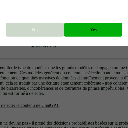
No
Yes
entifier le type de modèles que les grands modèles de langage comme
ralement. Ces modèles génèrent du contenu en sélectionnant le mot sui
fonction de quantités massives de données d'entraînement provenant d'I
gent, cela se traduit par une écriture étrangement cohérente - trop cohére
 de bizarreries, d'incohérences et de tournures de phrase imprévisibles. 
tin est formé à détecter.
t détecter le contenu de ChatGPT
.
 ne devine pas - il prend des décisions probabilistes basées sur la prob