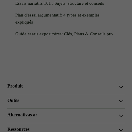
Essais narratifs 101 : Sujets, structure et conseils
Plan d'essai argumentatif: 4 types et exemples
expliqués
Guide essais expositoires: Clés, Plans & Conseils pro
Produit
WriterGPT
Outils
Humaniseur
Chat IA
Réducteur d'essai
Alternativas a:
Traduction IA
Simplifier
HIX.AI Bypass
Omitir GPTZero
Ressources
Undetectable.ai