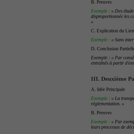
B. Preuves
Exemple :
« Des études
disproportionnée les c
»
C. Explication du Lien
Exemple :
« Sans inter
D. Conclusion Partiell
Exemple : « Par conséq
entraînés à partir d'en
III. Deuxième P
A. Idée Principale
Exemple :
« La transpa
réglementation. »
B. Preuves
Exemple :
« Par exemp
leurs processus de déc