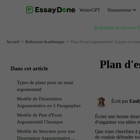
WriterGPT
Humaniseur
Rejoignez le serveur D
Humaniseur
Générateur de sujets
Humaniseur IA gratuit
Générateur de résumés
Accueil
Rédaction Académique
Plan d'essai argumentatif: 4 types et exe
Paraphraseur IA
Générateur d'introduction d'essai
Plan d'e
Suppression de l’IA du texte
Générateur de conclusion d'essai
Dans cet article
Reformulateur IA
Générateur de thèses
Types de plans pour un essai
Réécrivain IA
argumentatif
Modèle de Dissertation
Écrit par
Emil
Argumentative en 5 Paragraphes
Modèle de Plan d'Essai
Écrire une bonne disse
Argumentatif Classique
d'organiser vos idées e
Modèle de Structure pour une
Que vous cherchiez à p
de vouloir défendre vot
Dissertation Argumentative