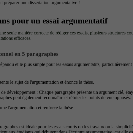
 préparer une dissertation argumentative !
ans pour un essai argumentatif
 une seule manière correcte de rédiger ces essais, plusieurs structures co
ations efficaces.
tionnel en 5 paragraphes
 répandu et le plus simple pour les essais argumentatifs, particulièremen
sente le
sujet de l'argumentation
et énonce la thèse.
 de développement : Chaque paragraphe présente un argument clé, étay
raphes peut également reconnaître et réfuter les points de vue opposés.
me l'argumentation et renforce la thèse.
agraphes est idéale pour les essais courts ou les travaux où la simplicité 
ient aux étudiants qui débutent dans l'écriture argumentative, car elle est