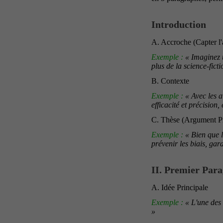
Introduction
A. Accroche (Capter l'a
Exemple :
« Imaginez u
plus de la science-fict
B. Contexte
Exemple :
« Avec les av
efficacité et précision,
C. Thèse (Argument Pr
Exemple :
« Bien que l'
prévenir les biais, gara
II. Premier Par
A. Idée Principale
Exemple :
« L'une des 
»