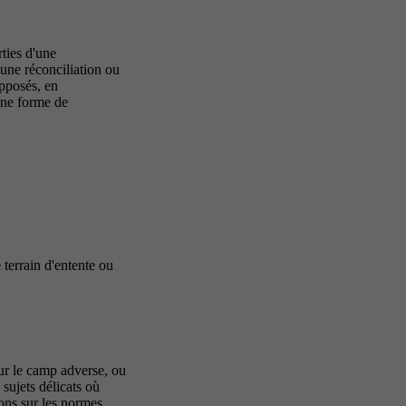
ties d'une
 une réconciliation ou
pposés, en
une forme de
 terrain d'entente ou
our le camp adverse, ou
sujets délicats où
ions sur les normes