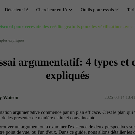
Détecteur IA
Chercheur en IA
Outils pour essais
Tari
Chercheur en IA
iscord pour recevoir des crédits gratuits pour les vérifications avec
Éviter la détection par l’IA
Recherche de synonymes
Huma
V
Citation IA
Contourner GPT
Générateur de plan d'essai
Réuss
A
mples expliqués
Solucionador de Matemáticas IA
Outil de contournement
Amplificateur de longueur d'essai
Réécr
C
ssai argumentatif: 4 types et
Réécrivain de dissertations
Réducteur d'essai
Refo
O
Supprimer l’IA du texte
Générateur de titres de recherche
Rédac
S
expliqués
Humanisation IA gratuite
Dés-
y Watson
2025-08-14 10:4
rtation argumentative commence par un plan efficace. C'est le plan qui
t de les présenter de manière claire et convaincante.
rouver un argument ou à examiner l'existence de deux perspectives sur un
re point de vue, ou l'un d'eux. Dans ce guide, nous allons détailler les d