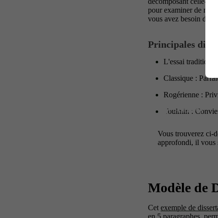
décomposant celle-ci e
pour examiner de multi
vous avez besoin de pr
Principales diff
L'essai traditionn
Classique : Parfai
Rogérienne : Priv
Toulmin : Convien
Vous trouverez ci-d
approfondi, il vous 
Modèle de D
Cet
exemple de dissert
en 5 paragraphes, perm