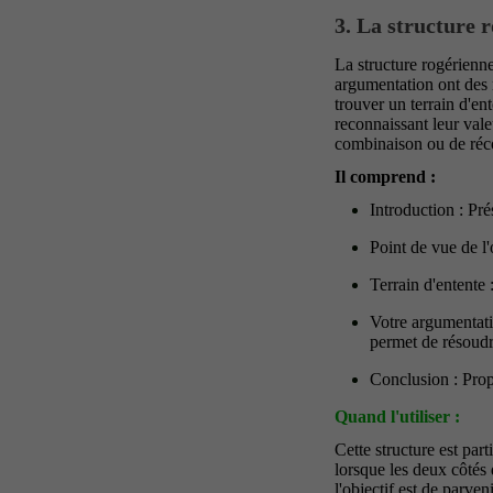
3. La structure 
La structure rogérienne
argumentation ont des r
trouver un terrain d'e
reconnaissant leur val
combinaison ou de réco
Il comprend :
Introduction : Pr
Point de vue de l'
Terrain d'entente 
Votre argumentati
permet de résoudr
Conclusion : Prop
Quand l'utiliser :
Cette structure est par
lorsque les deux côtés 
l'objectif est de parve