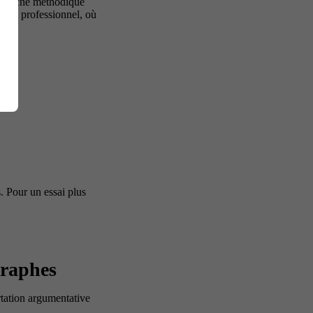
approche méthodique
e ou professionnel, où
on.
. Pour un essai plus
graphes
rtation argumentative