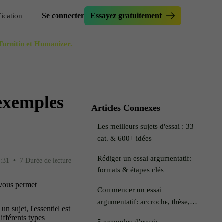
Se connecter
Essayez gratuitement
fication
 Turnitin et Humanizer.
niser une dissertation
érificateur d'essai
ir le test Originality.ai
méliorateur d'essai
ire le texte
réateur d'accroches d'essai
 exemples
rmulateur de phrases
util de paraphrase
Articles Connexes
teur furtif
implifier
Les meilleurs sujets d'essai : 33
IAiser mon texte
cat. & 600+ idées
Rédiger un essai argumentatif:
1:31
•
7 Durée de lecture
formats & étapes clés
 vous permet
Commencer un essai
argumentatif: accroche, thèse,
 sujet, l'essentiel est
ex.
ifférents types
5 exemples d’essais