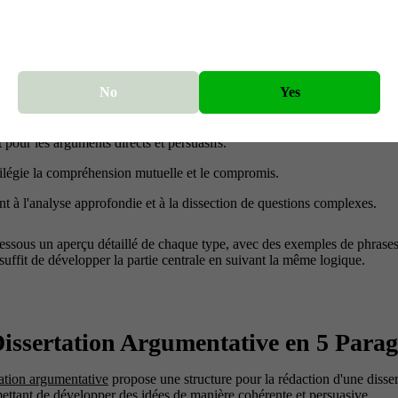
n éléments plus petits et compréhensibles, et qui doivent adopter une 
ples contre-arguments. Il sera très efficace dans un contexte académiqu
euves détaillées et d'une analyse logique pour étayer votre argumentati
érences et choix de la structure appropriée
No
Yes
el en cinq paragraphes : Idéal pour la simplicité et les essais courts.
t pour les arguments directs et persuasifs.
ilégie la compréhension mutuelle et le compromis.
t à l'analyse approfondie et à la dissection de questions complexes.
essous un aperçu détaillé de chaque type, avec des exemples de phrases
suffit de développer la partie centrale en suivant la même logique.
issertation Argumentative en 5 Para
ation argumentative
propose une structure pour la rédaction d'une disse
ettant de développer des idées de manière cohérente et persuasive.