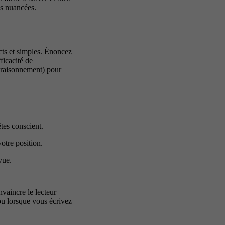
es nuancées.
ects et simples. Énoncez
ficacité de
s (raisonnement) pour
tes conscient.
otre position.
vue.
nvaincre le lecteur
ou lorsque vous écrivez