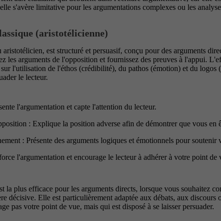
elle s'avère limitative pour les argumentations complexes ou les analys
lassique (aristotélicienne)
 aristotélicien, est structuré et persuasif, conçu pour des arguments dir
ez les arguments de l'opposition et fournissez des preuves à l'appui. L'ef
sur l'utilisation de l'éthos (crédibilité), du pathos (émotion) et du logo
suader le lecteur.
sente l'argumentation et capte l'attention du lecteur.
position : Explique la position adverse afin de démontrer que vous en ê
nement : Présente des arguments logiques et émotionnels pour soutenir v
orce l'argumentation et encourage le lecteur à adhérer à votre point de 
t la plus efficace pour les arguments directs, lorsque vous souhaitez co
re décisive. Elle est particulièrement adaptée aux débats, aux discours 
age pas votre point de vue, mais qui est disposé à se laisser persuader.