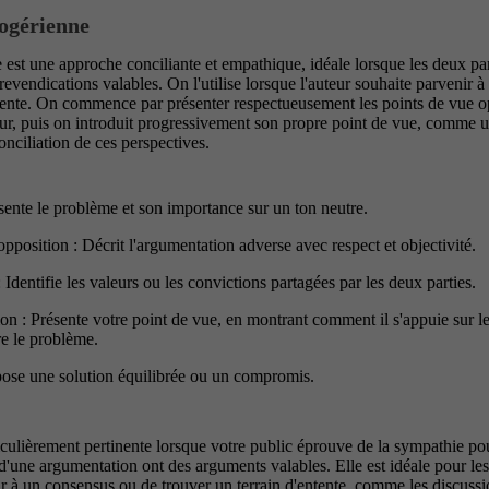
rogérienne
 est une approche conciliante et empathique, idéale lorsque les deux par
evendications valables. On l'utilise lorsque l'auteur souhaite parvenir à
ntente. On commence par présenter respectueusement les points de vue o
eur, puis on introduit progressivement son propre point de vue, comme 
nciliation de ces perspectives.
ésente le problème et son importance sur un ton neutre.
opposition : Décrit l'argumentation adverse avec respect et objectivité.
: Identifie les valeurs ou les convictions partagées par les deux parties.
on : Présente votre point de vue, en montrant comment il s'appuie sur le
e le problème.
ose une solution équilibrée ou un compromis.
ticulièrement pertinente lorsque votre public éprouve de la sympathie p
d'une argumentation ont des arguments valables. Elle est idéale pour les 
nir à un consensus ou de trouver un terrain d'entente, comme les discuss