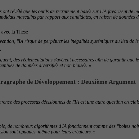
 ont révélé que les outils de recrutement basés sur l'IA favorisent de m
andidats masculins par rapport aux candidates, en raison de données d
 avec la Thèse
vention, l'IA risque de perpétuer les inégalités systémiques au lieu de le
e
uent, des réglementations s'avèrent nécessaires afin de garantir que le
sembles de données diversifiés et non biaisés. »
aragraphe de Développement : Deuxième Argument
rence des processus décisionnels de l'IA est une autre question crucial
le, de nombreux algorithmes d'IA fonctionnent comme des "boîtes noire
ision sont opaques, même pour leurs créateurs. »