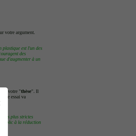
our votre argument.
 plastique est l'un des
couragent des
tinue d'augmenter à un
'est votre "
thèse
". Il
 votre essai va
ions plus strictes
e public à la réduction