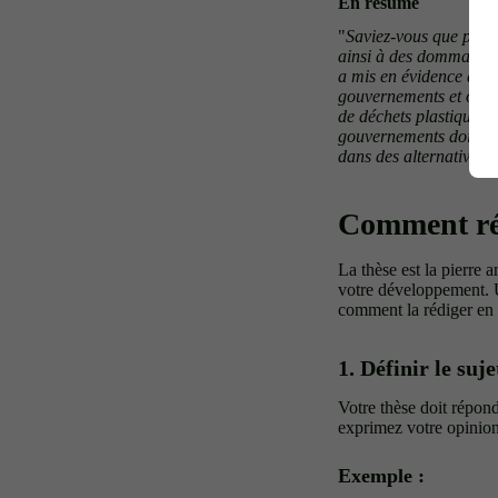
En résumé
"
Saviez-vous que plus 
ainsi à des dommages e
a mis en évidence que 
gouvernements et organ
de déchets plastiques c
gouvernements doivent 
dans des alternatives d
Comment réd
La thèse est la pierre 
votre développement. Un
comment la rédiger en 
1. Définir le suj
Votre thèse doit répond
exprimez votre opinion
Exemple :