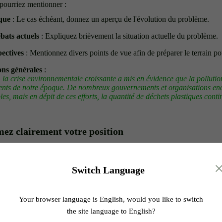
 pourriez mentionner :
que
: Le cas échéant, donnez un aperçu de l'évolution du problème.
bats actuels
: Expliquez brièvement la situation actuelle du problème.
pectives
: Mentionnez divers points de vue afin de préparer le terrain p
ns générales
:
 la crise environnementale croissante a mis en évidence que la pollution
gents de notre époque. De nombreux gouvernements et organisations en
les, mais en dépit de ces efforts, la quantité de déchets plastiques con
mez clairement votre position
oit se terminer par un énoncé clair de l'argument central de votre texte. C
plus précise de votre pyramide inversée, et elle indique exactement ce que
Switch Language
la crise du plastique, les gouvernements doivent imposer des réglementat
n de plastique, investir dans des alternatives durables et sensibiliser l
Your browser language is English, would you like to switch
 plastique.
"
the site language to English?