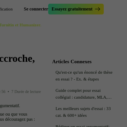
Se connecter
Essayez gratuitement
fication
 Turnitin et Humanizer.
niser une dissertation
érificateur d'essai
ir le test Originality.ai
méliorateur d'essai
ire le texte
réateur d'accroches d'essai
ccroche,
rmulateur de phrases
util de paraphrase
Articles Connexes
teur furtif
implifier
Qu'est-ce qu'un énoncé de thèse
IAiser mon texte
en essai ? - Ex. & étapes
Guide complet pour essai
0:56
•
7 Durée de lecture
collégial : candidature, MLA,
etc.
gumentatif.
Les meilleurs sujets d'essai : 33
ique ou que vous
cat. & 600+ idées
us découragez pas :
Rédiger un essai argumentatif: