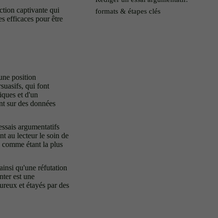
ction captivante qui
formats & étapes clés
s efficaces pour être
'une position
suasifs, qui font
iques et d'un
nt sur des données
 essais argumentatifs
ant au lecteur le soin de
e comme étant la plus
ainsi qu'une réfutation
nter est une
ureux et étayés par des