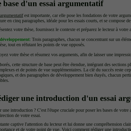
e base d'un essai argumentatif
 argumentatif
est importante, car elle pose les fondations de votre argum
cture en cinq paragraphes, idéale pour les essais courts, et se compose de
sentez votre thèse, fournissez le contexte et préparez le lecteur à votre
 développement
:
Trois paragraphes, chacun se concentrant sur un élém
èse, tout en réfutant les points de vue opposés.
ez votre thèse et résumez vos arguments, afin de laisser une impression
borés, cette structure de base peut être étendue, intégrant des sections pl
omplexes et de points de vue supplémentaires. La clé du succès reste ce
 logiques, et des paragraphes de développement bien étayés, chacun perti
ibles.
iger une introduction d'un essai arg
une introduction ? C'est l'étape cruciale pour poser les bases de votre 
direction de votre essai.
tante captive l'attention du lecteur et lui donne une compréhension cla
mportance et de votre point de vue. Voici comment rédiger une introduct