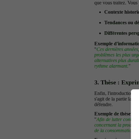
que vous traitez. Vous
Contexte histori
Tendances ou dé
Différentes pers
Exemple d'informatio
"
Ces dernières années,
problèmes les plus ur
alternatives plus durab
rythme alarmant.
"
3. Thèse : Expri
Enfin, l'introduction d
s'agit de la partie la 
défendre.
Exemple de thèse
:
"
Afin de lutter contre 
concernant la productio
de la consommation de