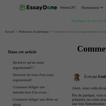
WriterGPT
Humaniseur
Rejoignez le serveur D
Humaniseur
Générateur de sujets
Humaniseur IA gratuit
Générateur de résumés
Accueil
Rédaction Académique
Commencer un essai argumentatif: accroch
Paraphraseur IA
Générateur d'introduction d'essai
Commenc
Suppression de l’IA du texte
Générateur de conclusion d'essai
Dans cet article
Reformulateur IA
Générateur de thèses
Qu'est-ce qu'un essai
Réécrivain IA
argumentatif ?
Structure de base d'un essai
Écrit par
Emil
argumentatif
Comment rédiger une
Alors, vous voilà dev
introduction d'un essai
Pas de panique, vous n
argumentatif
Comment rédiger une thèse en
prépariez un cours ava
une fois l'introduction t
détail