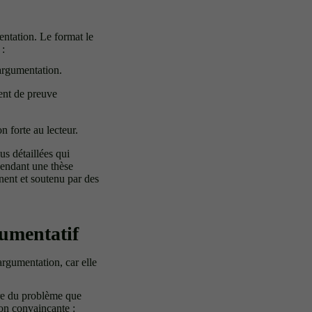
entation. Le format le
 :
 argumentation.
ent de preuve
 forte au lecteur.
us détaillées qui
pendant une thèse
nent et soutenu par des
umentatif
argumentation, car elle
ire du problème que
ion convaincante :