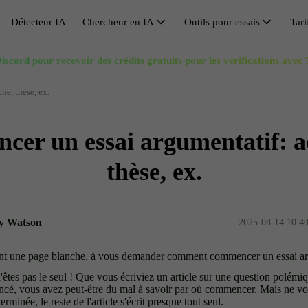
Détecteur IA
Chercheur en IA
Outils pour essais
Tari
Chercheur en IA
iscord pour recevoir des crédits gratuits pour les vérifications avec
Éviter la détection par l’IA
Recherche de synonymes
Huma
V
Citation IA
Contourner GPT
Générateur de plan d'essai
Réuss
A
e, thèse, ex.
Solucionador de Matemáticas IA
Outil de contournement
Amplificateur de longueur d'essai
Réécr
C
er un essai argumentatif: a
Réécrivain de dissertations
Réducteur d'essai
Refo
O
Supprimer l’IA du texte
Générateur de titres de recherche
Rédac
S
thèse, ex.
Humanisation IA gratuite
Dés-
y Watson
2025-08-14 10:4
ant une page blanche, à vous demander comment commencer un essai ar
'êtes pas le seul ! Que vous écriviez un article sur une question polém
ncé, vous avez peut-être du mal à savoir par où commencer. Mais ne vo
erminée, le reste de l'article s'écrit presque tout seul.