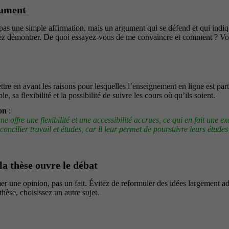
rgument
 pas une simple affirmation, mais un argument qui se défend et qui indi
lez démontrer. De quoi essayez-vous de me convaincre et comment ? Vot
ttre en avant les raisons pour lesquelles l’enseignement en ligne est par
e, sa flexibilité et la possibilité de suivre les cours où qu’ils soient.
on
:
e offre une flexibilité et une accessibilité accrues, ce qui en fait une e
concilier travail et études, car il leur permet de poursuivre leurs études
la thèse ouvre le débat
mer une opinion, pas un fait. Évitez de reformuler des idées largement a
thèse, choisissez un autre sujet.