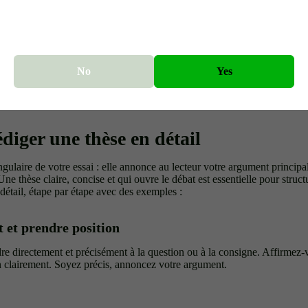
de 90 % des déchets plastiques aboutissent dans des décharges ou dans
nvironnementaux irréversibles ? Ces dernières années, la crise envir
la pollution plastique est l'un des problèmes les plus urgents de notre
isations encouragent des alternatives plus durables, mais en dépit de ce
No
Yes
ontinue d'augmenter à un rythme alarmant. Afin de lutter contre la cris
imposer des réglementations plus strictes concernant la production de p
urables et sensibiliser le public à la réduction de la consommation de p
iger une thèse en détail
angulaire de votre essai : elle annonce au lecteur votre argument principa
e thèse claire, concise et qui ouvre le débat est essentielle pour structu
détail, étape par étape avec des exemples :
et et prendre position
re directement et précisément à la question ou à la consigne. Affirmez-v
 clairement. Soyez précis, annoncez votre argument.