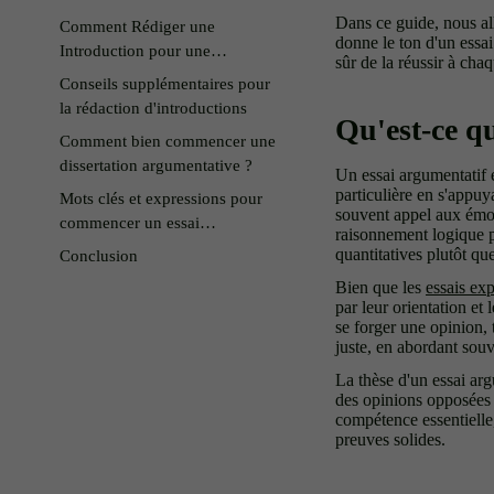
Dans ce guide, nous al
Comment Rédiger une
donne le ton d'un essai
Introduction pour une
sûr de la réussir à chaq
Dissertation Argumentative
Conseils supplémentaires pour
Avancée
la rédaction d'introductions
Qu'est-ce q
Comment bien commencer une
dissertation argumentative ?
Un essai argumentatif e
particulière en s'appuy
Mots clés et expressions pour
souvent appel aux émoti
commencer un essai
raisonnement logique p
argumentatif
quantitatives plutôt qu
Conclusion
Bien que les
essais exp
par leur orientation et 
se forger une opinion,
juste, en abordant souv
La thèse d'un essai arg
des opinions opposées p
compétence essentielle
preuves solides.