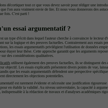
lons décortiquer tout ce que vous devez savoir pour rédiger une introdu
 que l'on aura vraiment envie de lire. Et nous vous donnerons des astuce
ue fois. C'est parti !
u'un essai argumentatif ?
st un type d'écrit dans lequel l'auteur cherche à convaincre le lecteur d
ant sur la logique et des preuves factuelles. Contrairement aux essais per
ons, les essais argumentatifs privilégient l'utilisation de données empir
our étayer leur thèse. Cette approche garantit que les arguments repose
e sur des considérations qualitatives.
licatifs
utilisent également des preuves factuelles, ils se distinguent des
leur objectif. Les essais explicatifs présentent divers points de vue, laiss
 tandis que les essais argumentatifs défendent une perspective spécifiqu
ent directement les objections potentielles.
umentatif est rarement évidente et nécessite une justification rigoureuse 
our en établir la validité. Au niveau universitaire, la capacité à argume
, indispensable à la rédaction de travaux et d'analyses académiques rigo