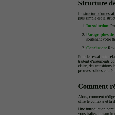
Structure d
La
structure d'un essai
plus simple est la stru
Introduction
:
Pré
Paragraphes de
soutenant votre th
Conclusion
:
Revoy
Pour les essais plus éla
traitent d'arguments c
claire, des transitions
preuves solides et créd
Comment réd
Alors, comment rédiger 
offre le contexte et la 
Une introduction percu
vous traitez, de son i