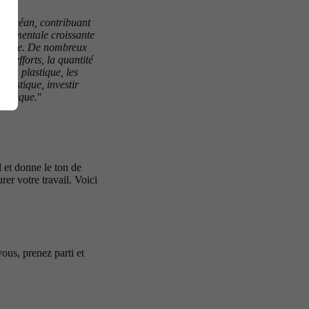
 l'océan, contribuant
onnementale croissante
 époque. De nombreux
s efforts, la quantité
e du plastique, les
lastique, investir
lastique.
"
l et donne le ton de
rer votre travail. Voici
ous, prenez parti et