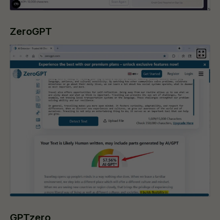
ZeroGPT
GPTzero