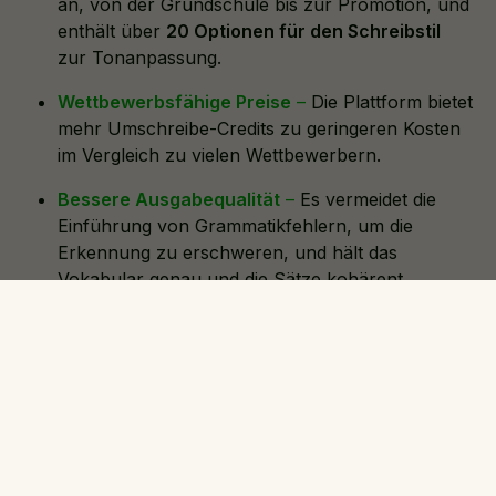
an, von der Grundschule bis zur Promotion, und
enthält über
20 Optionen für den Schreibstil
zur Tonanpassung.
Wettbewerbsfähige Preise
–
Die Plattform bietet
mehr Umschreibe-Credits zu geringeren Kosten
im Vergleich zu vielen Wettbewerbern.
Bessere Ausgabequalität
–
Es vermeidet die
Einführung von Grammatikfehlern, um die
Erkennung zu erschweren, und hält das
Vokabular genau und die Sätze kohärent.
Turnitin Detector Integration
–
EssayDone
enthält einen integrierten KI-Erkennungsbericht,
der Ihnen hilft einzuschätzen, ob Ihr Text Tools
wie Turnitin vor der Einreichung bestehen kann.
Zusammenfassung