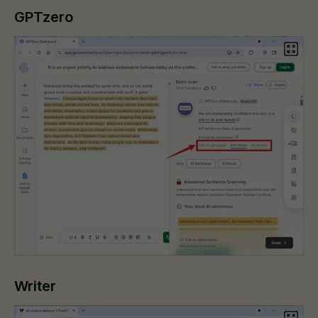
GPTzero
Writer