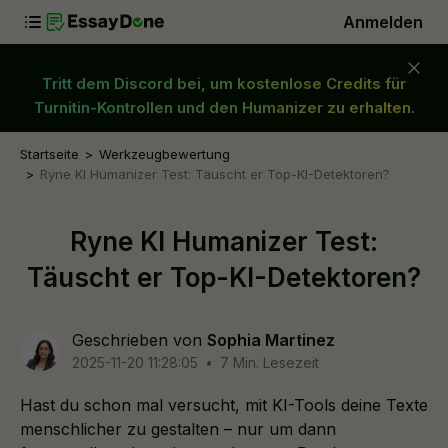
Anmelden
Tritt dem Discord bei, um kostenlose Credits für
Turnitin-Kontrollen und den Humanizer zu erhalten.
Startseite
Werkzeugbewertung
Ryne KI Humanizer Test: Täuscht er Top-KI-Detektoren?
Ryne KI Humanizer Test:
Täuscht er Top-KI-Detektoren?
Geschrieben von
Sophia Martinez
2025-11-20 11:28:05
•
7 Min. Lesezeit
Hast du schon mal versucht, mit KI-Tools deine Texte
menschlicher zu gestalten – nur um dann