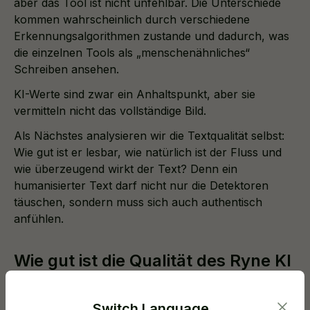
aber das Tool ist nicht unfehlbar. Die Unterschiede
kommen wahrscheinlich durch verschiedene
Erkennungsalgorithmen zustande und dadurch, was
die einzelnen Tools als „menschenähnliches“
Schreiben ansehen.
KI-Werte sind zwar ein Anhaltspunkt, aber sie
vermitteln nicht das vollständige Bild.
Als Nächstes analysieren wir die Textqualität selbst:
Wie gut ist er lesbar, wie natürlich ist der Fluss und
wie überzeugend wirkt der Text? Denn ein
humanisierter Text darf nicht nur die Detektoren
täuschen, sondern muss sich auch authentisch
anfühlen.
Wie gut ist die Qualität des Ryne KI
Humanizers?
Switch Language