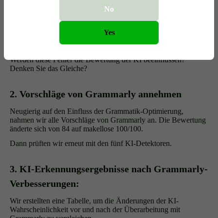
grammatischer Genauigkeit.
No
Gab es Mängel? Ja. Grammarly bemerkte kleinere Probleme wie
fehlende Kommas, unklare Formulierungen und einige unnötige
Yes
Wörter. Sie sind nicht gravierend, mindern aber die Qualität des
Inhalts.
Werden diese Fehler die Bewertung der KI beeinflussen?
Denken Sie das Gleiche?
2. Vorschläge von Grammarly annehmen
Neugierig auf den Einfluss der Grammatik-Optimierung,
nahmen wir alle Vorschläge von Grammarly an. Die Bewertung
änderte sich von 84 auf makellose 100/100.
Dann prüften wir erneut mit den fünf KI-Detektoren.
3. KI-Erkennungsergebnisse nach Grammarly-
Verbesserungen:
Wir erstellten eine Tabelle, um die Änderungen der KI-
Wahrscheinlichkeit vor und nach der Überarbeitung mit