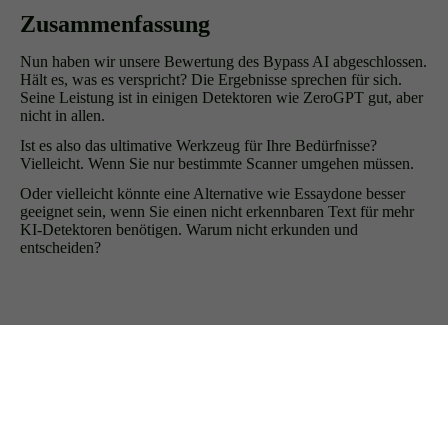
Zusammenfassung
Nun haben wir unsere Bewertung des Bypass AI abgeschlossen.
Hält es, was es verspricht? Die Ergebnisse sprechen für sich.
Seine Leistung ist in einigen Detektoren wie ZeroGPT gut, aber
nicht in allen.
Ist es also das ultimative Werkzeug für Ihre Bedürfnisse?
Vielleicht. Wenn Sie nur bestimmte Scanner umgehen müssen.
Oder vielleicht könnte eine Alternative wie Essaydone besser
geeignet sein, wenn Sie einen nicht erkennbaren Text für mehr
KI-Detektoren benötigen. Warum nicht erkunden und
entscheiden?
Verwandte Artikel