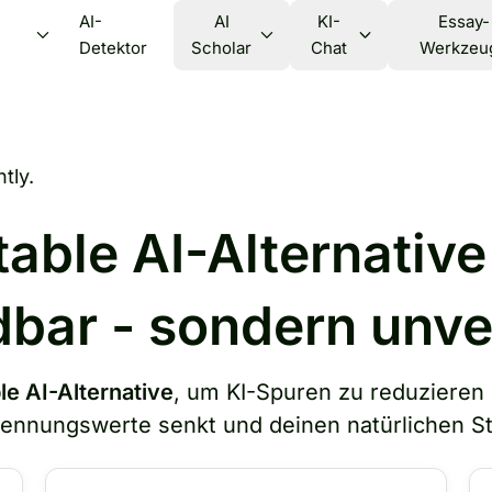
AI-
AI
KI-
Essay-
Detektor
Scholar
Chat
Werkzeu
tly.
able AI-Alternative
dbar - sondern unve
e AI-Alternative
, um KI-Spuren zu reduzieren 
nnungswerte senkt und deinen natürlichen Stil 