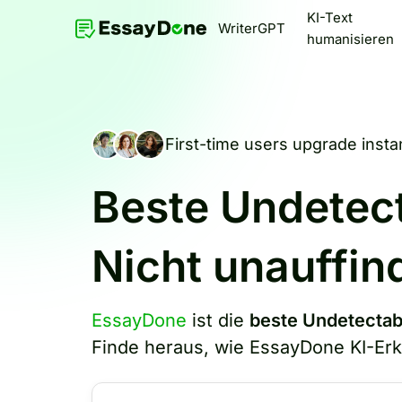
KI-Text
WriterGPT
humanisieren
First-time users upgrade instan
Beste Undetect
Nicht unauffin
EssayDone
ist die
beste Undetectabl
Finde heraus, wie EssayDone KI-Erke