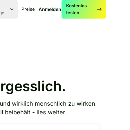
Kostenlos
Preise
Anmelden
ge
testen
rgesslich.
und wirklich menschlich zu wirken.
beibehält - lies weiter.