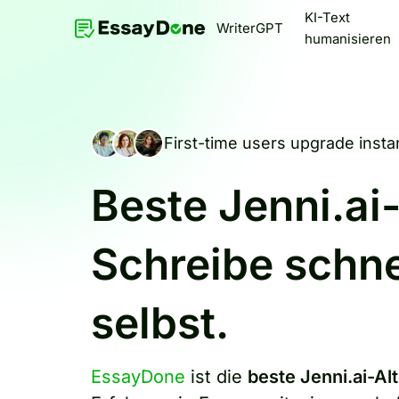
KI-Text
WriterGPT
humanisieren
First-time users upgrade instan
Beste Jenni.ai
Schreibe schnel
selbst.
EssayDone
ist die
beste Jenni.ai-Al