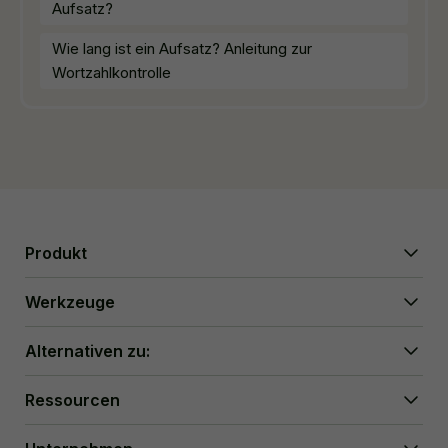
Aufsatz?
Wie lang ist ein Aufsatz? Anleitung zur
Wortzahlkontrolle
Produkt
WriterGPT
Werkzeuge
Humanizer
KI-Chat
Essay-Verkürzer
Alternativen zu:
KI-Übersetzung
Vereinfachen
HIX.AI Bypass
Ressourcen
GPTZero umgehen
Undetectable.ai
Essay-Gliederungs-Generator
WriteHuman
Benutzerhandbuch