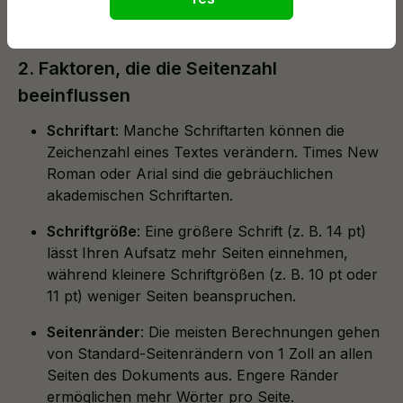
in Anspruch.
2. Faktoren, die die Seitenzahl
beeinflussen
Schriftart
: Manche Schriftarten können die
Zeichenzahl eines Textes verändern. Times New
Roman oder Arial sind die gebräuchlichen
akademischen Schriftarten.
Schriftgröße
: Eine größere Schrift (z. B. 14 pt)
lässt Ihren Aufsatz mehr Seiten einnehmen,
während kleinere Schriftgrößen (z. B. 10 pt oder
11 pt) weniger Seiten beanspruchen.
Seitenränder
: Die meisten Berechnungen gehen
von Standard-Seitenrändern von 1 Zoll an allen
Seiten des Dokuments aus. Engere Ränder
ermöglichen mehr Wörter pro Seite.