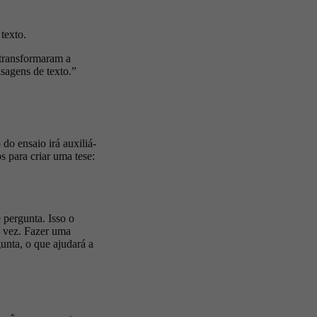
texto.
transformaram a
sagens de texto.”
do ensaio irá auxiliá-
 para criar uma tese:
 pergunta. Isso o
a vez. Fazer uma
unta, o que ajudará a