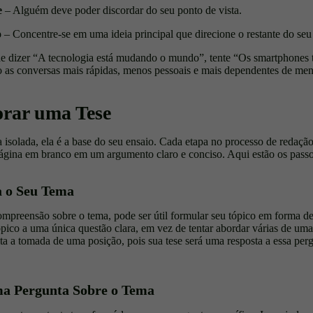
e
– Alguém deve poder discordar do seu ponto de vista.
o
– Concentre-se em uma ideia principal que direcione o restante do seu 
e dizer “A tecnologia está mudando o mundo”, tente “Os smartphones 
 as conversas mais rápidas, menos pessoais e mais dependentes de men
rar uma Tese
 isolada, ela é a base do seu ensaio. Cada etapa no processo de redação 
ágina em branco em um argumento claro e conciso. Aqui estão os passos
a o Seu Tema
preensão sobre o tema, pode ser útil formular seu tópico em forma de
 tópico a uma única questão clara, em vez de tentar abordar várias de um
ta a tomada de uma posição, pois sua tese será uma resposta a essa perg
ma Pergunta Sobre o Tema