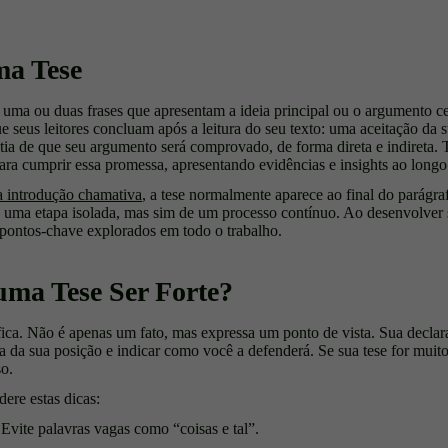
a Tese
uma ou duas frases que apresentam a ideia principal ou o argumento ce
e seus leitores concluam após a leitura do seu texto: uma aceitação da
ia de que seu argumento será comprovado, de forma direta e indireta. 
para cumprir essa promessa, apresentando evidências e insights ao longo
 introdução chamativa
, a tese normalmente aparece ao final do parágra
de uma etapa isolada, mas sim de um processo contínuo. Ao desenvolver 
os pontos-chave explorados em todo o trabalho.
ma Tese Ser Forte?
ica. Não é apenas um fato, mas expressa um ponto de vista. Sua declar
ra da sua posição e indicar como você a defenderá. Se sua tese for muit
so.
dere estas dicas:
Evite palavras vagas como “coisas e tal”.