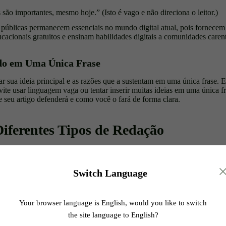
 são importantes, mesmo hoje.” (Isto é vago e não direciona o leitor.)
 públicas permanecem essenciais no mundo digital atual, pois fornecem 
cionais gratuitos e ensinam habilidades digitais a comunidades carent
do em Uma Única Frase
r sua ideia principal e as razões que a sustentam em uma única frase. E
vite usar linguagem vaga ou tentar inserir muitas ideias em uma única f
ue seu artigo defenderá e como você o fará de forma clara.
Diferentes Tipos de Redação
se eficaz varia conforme o tipo de redação, pois cada uma tem um propó
 para a tese. Abaixo, apresentamos exemplos de teses fracas e fortes pa
as variados para destacar as diferenças.
Switch Language
Objetivo da Tese
Tese Forte
Your browser language is English, would you like to switch
the site language to English?
"A carne cultivada em laboratório deve