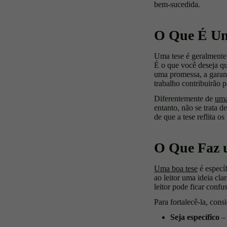
bem-sucedida.
O Que É Um
Uma tese é geralmente 
É o que você deseja qu
uma promessa, a garant
trabalho contribuirão 
Diferentemente de
uma
entanto, não se trata 
de que a tese reflita 
O Que Faz u
Uma boa tese
é específ
ao leitor uma ideia cla
leitor pode ficar confu
Para fortalecê-la, consi
Seja específico
– 