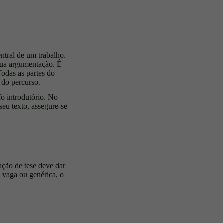
ntral de um trabalho.
 sua argumentação. É
Todas as partes do
 do percurso.
fo introdutório. No
seu texto, assegure-se
ação de tese deve dar
o vaga ou genérica, o