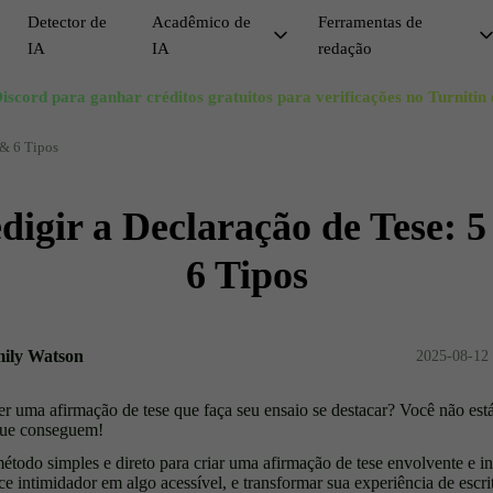
Detector de
Acadêmico de
Ferramentas de
IA
IA
redação
Acadêmico de IA
Discord para ganhar créditos gratuitos para verificações no Turnitin
Busca de Sinônimos
Evitar Detecção de IA
Hum
V
Citação por IA
Gerador de Esboço de Ensaio
Burlar o GPT
Pas
A
 & 6 Tipos
Solver de Matemática IA
Aumentador de Comprimento de Ensaio
Burlador
Ree
C
igir a Declaração de Tese: 5
Redutor de Ensaios
Reescritor de Ensaios
Ree
F
Gerador de Títulos de Pesquisa
Remover IA do Texto
Esc
S
6 Tipos
Humanizar IA Gratuitamente
Rem
ily Watson
2025-08-12 
 uma afirmação de tese que faça seu ensaio se destacar? Você não est
 que conseguem!
étodo simples e direto para criar uma afirmação de tese envolvente e 
ce intimidador em algo acessível, e transformar sua experiência de escr