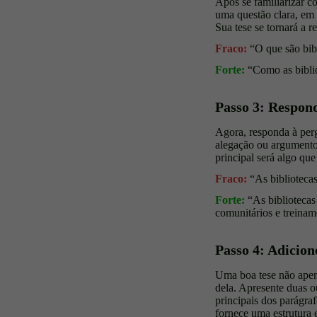
Após se familiarizar c
uma questão clara, em
Sua tese se tornará a r
Fraco:
“O que são bibl
Forte:
“Como as biblio
Passo 3: Respon
Agora, responda à perg
alegação ou argumento. 
principal será algo qu
Fraco:
“As bibliotecas
Forte:
“As bibliotecas
comunitários e treinam
Passo 4: Adicio
Uma boa tese não apen
dela. Apresente duas o
principais dos parágraf
fornece uma estrutura e