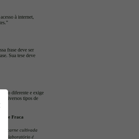
acesso à internet,
es.”
ssa frase deve ser
rase. Sua tese deve
sito diferente e exige
ra diversos tipos de
Tese Fraca
"A carne cultivada
em laboratório é