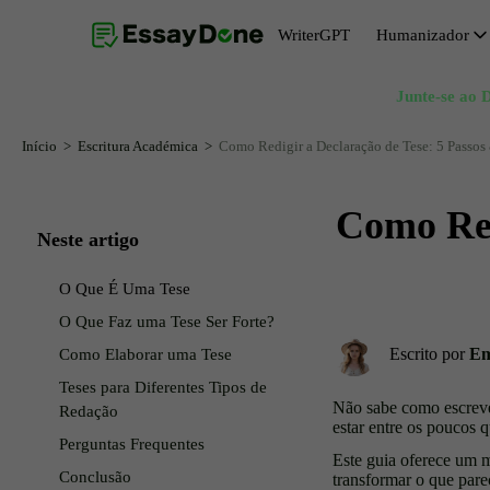
WriterGPT
Humanizador
Junte-se ao 
Humanizador
Gerador de Tópicos
Humanizador de IA Gratuito
Gerador de Resumo
Início
Escritura Académica
Como Redigir a Declaração de Tese: 5 Passos
Parafraseador de IA
Gerador de Introdução para Ensaios
Como Red
Removedor de IA do Texto
Gerador de Conclusão de Ensaio
Neste artigo
Reformulador de IA
Gerador de Declaração de Tese
O Que É Uma Tese
Reescritor de IA
O Que Faz uma Tese Ser Forte?
Escrito por
Em
Como Elaborar uma Tese
Teses para Diferentes Tipos de
Não sabe como escrever
Redação
estar entre os poucos
Perguntas Frequentes
Este guia oferece um m
Conclusão
transformar o que pare