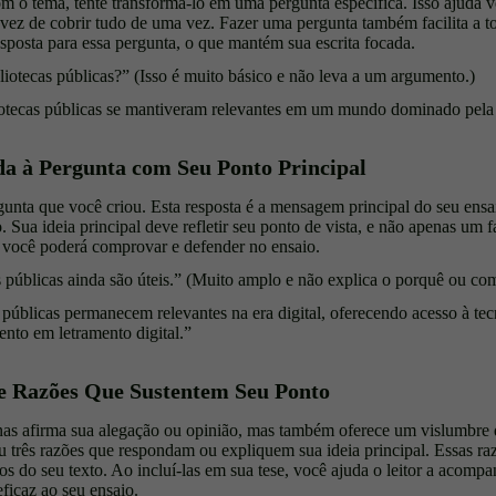
om o tema, tente transformá-lo em uma pergunta específica. Isso ajuda 
 vez de cobrir tudo de uma vez. Fazer uma pergunta também facilita a 
esposta para essa pergunta, o que mantém sua escrita focada.
iotecas públicas?” (Isso é muito básico e não leva a um argumento.)
tecas públicas se mantiveram relevantes em um mundo dominado pela 
da à Pergunta com Seu Ponto Principal
unta que você criou. Esta resposta é a mensagem principal do seu ensai
Sua ideia principal deve refletir seu ponto de vista, e não apenas um fa
e você poderá comprovar e defender no ensaio.
 públicas ainda são úteis.” (Muito amplo e não explica o porquê ou co
 públicas permanecem relevantes na era digital, oferecendo acesso à te
ento em letramento digital.”
ne Razões Que Sustentem Seu Ponto
as afirma sua alegação ou opinião, mas também oferece um vislumbre d
u três razões que respondam ou expliquem sua ideia principal. Essas ra
os do seu texto. Ao incluí-las em sua tese, você ajuda o leitor a acompa
ficaz ao seu ensaio.