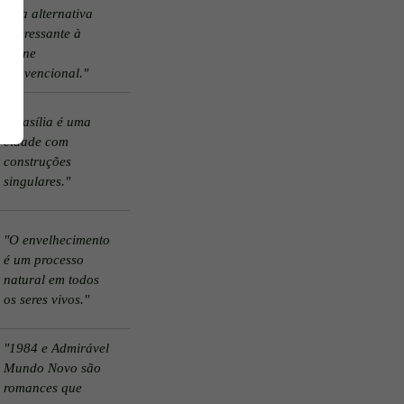
uma alternativa
interessante à
carne
convencional."
"Brasília é uma
cidade com
construções
singulares."
"O envelhecimento
é um processo
natural em todos
os seres vivos."
"1984 e Admirável
Mundo Novo são
romances que