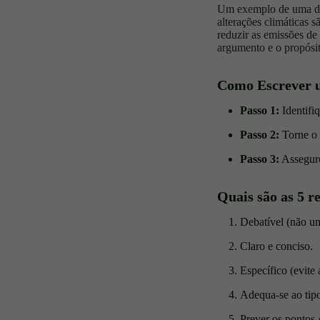
Um exemplo de uma decl
alterações climáticas 
reduzir as emissões de
argumento e o propósit
Como Escrever 
Passo 1:
Identifiq
Passo 2:
Torne o 
Passo 3:
Assegure-
Quais são as 5 r
Debatível (não um
Claro e conciso.
Específico (evite
Adequa-se ao tipo
Prever os pontos-