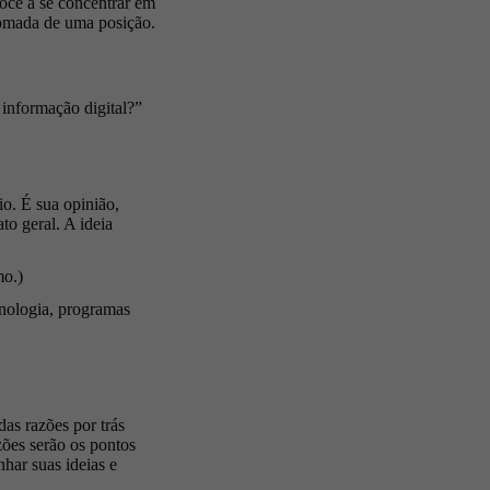
você a se concentrar em
tomada de uma posição.
informação digital?”
o. É sua opinião,
to geral. A ideia
mo.)
cnologia, programas
as razões por trás
zões serão os pontos
nhar suas ideias e