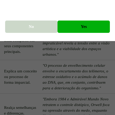
Defende uma
substituir a pecuária tradicional para
posição clara sobre
mitigar os danos ambientais, apesar das
um tema debatível.
preocupações éticas em relação à
autenticidade dos alimentos."
No
Yes
"A arquitetura de Brasília reflete ideais
Desmembra um
utópicos modernistas, mas seu design
tema complexo em
impraticável revela a tensão entre a visão
seus componentes
artística e a viabilidade dos espaços
principais.
urbanos."
"O processo de envelhecimento celular
Explica um conceito
envolve o encurtamento dos telômeros, o
ou processo de
estresse oxidativo e o acúmulo de danos
forma imparcial.
ao DNA, que, em conjunto, contribuem
para a deterioração do organismo."
"Embora 1984 e Admirável Mundo Novo
retratem o controle distópico, Orwell foca
Realça semelhanças
na opressão através do medo, enquanto
e diferenças.