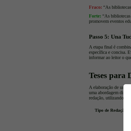
Fraco:
“As bibliotecas
Forte:
“As bibliotecas
promovem eventos educa
Passo 5: Una Tu
A etapa final é combina
específica e concisa. E
informar ao leitor o q
Teses para 
A elaboração de uma te
uma abordagem distinta
redação, utilizando tem
Tipo de Redação