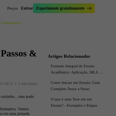
Entrar
Experimente gratuitamente
Preços
 e Humanizer.
anizar Ensaio
erificador de Ensaio
sar no Originality.ai
primorador de Ensaio
screver Texto
riador de Ganchos para Ensaios
 Passos &
scritor de Frases
erramenta de Parafrasear
Artigos Relacionados
ritor Discreto
implificar
Formato Integral de Ensaio
over IA do Meu Texto
Acadêmico: Aplicação, MLA e
Mais
Como Iniciar um Ensaio: Guia
15:18:51
•
5 min leitura
Completo Passo a Passo
á sozinho... mas pode
O que é uma Tese em um
Ensaio? - Exemplos e Etapas
informativa. Vamos
ita em uma jornada