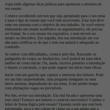
Aqui estão algumas dicas práticas para aprimorar a abertura do
seu ensaio:
Comece escolhendo um tom que seja apropriado para o seu tema
e para o tipo de ensaio que você está escrevendo. Esse tom deve
estar em sintonia com o objetivo do seu trabalho. Se você estiver
elaborando um ensaio acadêmico ou argumentativo, ele precisa
ser formal. Se o seu ensaio for expositivo, o tom deverá ser
neutro ou descritivo. Em seguida, leia sua introdução em voz
alta para certificar-se de que o tom soa natural e adequado ao
conteúdo.
Se estiver com dificuldades, comece pelo fim. Rascunhe os
parágrafos do corpo; ao finalizá-los, você poderá ter uma ideia
melhor de como iniciar. Ou, ainda, escreva primeiro a introdução
e depois a conclusão, o que pode sugerir um início mais eficaz.
Inicie com um gancho que capture o interesse dos leitores. Pode
ser um fato surpreendente, uma pergunta instigante ou uma
breve anedota, dependendo do seu tema. Evite perder tempo
com afirmações vagas ou previsíveis.
Por fim, revise sua introdução. Ela está focada e apresenta uma
tese clara? Fornece aos leitores o contexto necessário? Conduz o
leitor de forma lógica pelo ensaio? Quando sentir que está bem
estruturada, peça a um colega de classe ou a um amigo que a