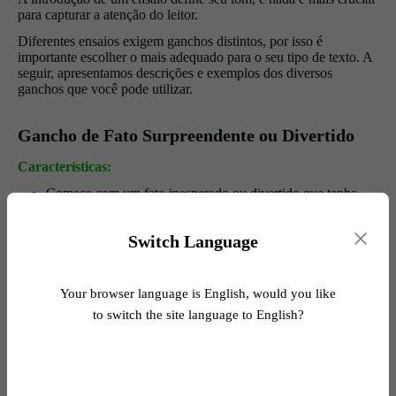
para capturar a atenção do leitor.
Diferentes ensaios exigem ganchos distintos, por isso é
importante escolher o mais adequado para o seu tipo de texto. A
seguir, apresentamos descrições e exemplos dos diversos
ganchos que você pode utilizar.
Gancho de Fato Surpreendente ou Divertido
Características:
Comece com um fato inesperado ou divertido que tenha
relação com o tema.
Destinado a aguçar a curiosidade ou arrancar um sorriso do
Switch Language
leitor.
Funciona bem em ensaios expositivos ou persuasivos,
Your browser language is English, would you like
quando o fato pode reforçar o argumento principal ou a
to switch the site language to English?
tese.
Exemplos:
"A cada minuto, em média, dois milhões de sacolas
plásticas são utilizadas em todo o mundo. Imagine o