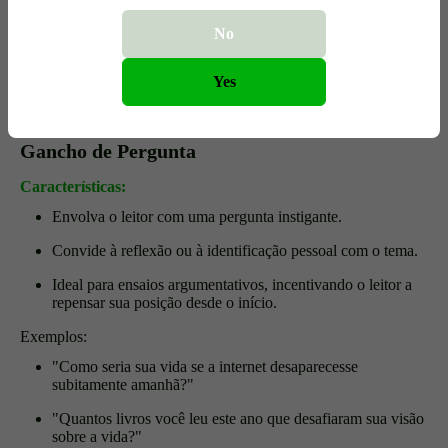
acúmulo de resíduos!"
No
"Apenas 8% da moeda mundial está em circulação física; o
restante existe eletronicamente, demonstrando que a
sociedade está operando literalmente com fundos
Yes
invisíveis."
Gancho de Pergunta
Características:
Envolva o leitor com uma pergunta instigante.
Convide à reflexão ou à identificação pessoal com o tema.
Ideal para ensaios argumentativos, incentivando o leitor a
repensar sua posição desde o início.
Exemplos:
"Como seria sua vida se a internet desaparecesse
subitamente amanhã?"
"Quantos livros você leu este ano que desafiaram sua visão
sobre a vida?"